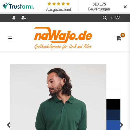
✕
0
0
☰