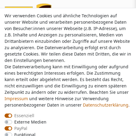
Wir verwenden Cookies und ähnliche Technologien auf
Wir verwenden Cookies und ähnliche Technologien auf
unserer Website und verarbeiten personenbezogene Daten
unserer Website und verarbeiten personenbezogene Daten
von Besucher:innen unserer Webseite (z.B. IP-Adresse), um
von Besucher:innen unserer Webseite (z.B. IP-Adresse), um
z.B. Inhalte und Anzeigen zu personalisieren, Medien von
z.B. Inhalte und Anzeigen zu personalisieren, Medien von
Drittanbietern einzubinden oder Zugriffe auf unsere Website
Drittanbietern einzubinden oder Zugriffe auf unsere Website
zu analysieren. Die Datenverarbeitung erfolgt erst durch
zu analysieren. Die Datenverarbeitung erfolgt erst durch
gesetzte Cookies. Wir teilen diese Daten mit Dritten, die wir in
gesetzte Cookies. Wir teilen diese Daten mit Dritten, die wir in
Service & Kontakt
den Einstellungen benennen.
den Einstellungen benennen.
Die Datenverarbeitung kann mit Einwilligung oder aufgrund
Die Datenverarbeitung kann mit Einwilligung oder aufgrund
eines berechtigten Interesses erfolgen. Die Zustimmung
eines berechtigten Interesses erfolgen. Die Zustimmung
Wünschen Sie einen Rückruf?
kann erteilt oder abgelehnt werden. Es besteht das Recht,
kann erteilt oder abgelehnt werden. Es besteht das Recht,
service@nawajo.de
nicht einzuwilligen und die Einwilligung zu einem späteren
nicht einzuwilligen und die Einwilligung zu einem späteren
Zeitpunkt zu ändern oder zu widerrufen. Beachten Sie unser
Zeitpunkt zu ändern oder zu widerrufen. Beachten Sie unser
Impressum
Impressum
und weitere Hinweise zur Verwendung
und weitere Hinweise zur Verwendung
Schreiben Sie uns:
personenbezogener Daten in unserer
personenbezogener Daten in unserer
Daten­schutz­erklärung
Daten­schutz­erklärung
.
.
service@nawajo.de
Essenziell
Essenziell
Externe Medien
Externe Medien
Durchschnittliche Bewertung von
nawajo.de
bei Trustami:
5.00
/
5.00
mit
319.175
PayPal
PayPal
Bewertungen
Funktional
Funktional