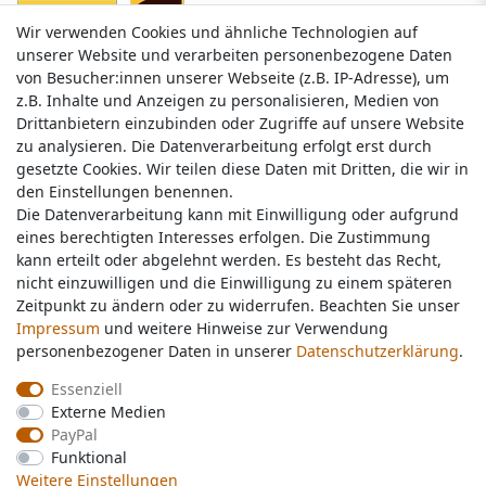
Wir verwenden Cookies und ähnliche Technologien auf
Wir verwenden Cookies und ähnliche Technologien auf
unserer Website und verarbeiten personenbezogene Daten
unserer Website und verarbeiten personenbezogene Daten
von Besucher:innen unserer Webseite (z.B. IP-Adresse), um
von Besucher:innen unserer Webseite (z.B. IP-Adresse), um
z.B. Inhalte und Anzeigen zu personalisieren, Medien von
z.B. Inhalte und Anzeigen zu personalisieren, Medien von
Drittanbietern einzubinden oder Zugriffe auf unsere Website
Drittanbietern einzubinden oder Zugriffe auf unsere Website
zu analysieren. Die Datenverarbeitung erfolgt erst durch
zu analysieren. Die Datenverarbeitung erfolgt erst durch
gesetzte Cookies. Wir teilen diese Daten mit Dritten, die wir in
gesetzte Cookies. Wir teilen diese Daten mit Dritten, die wir in
Service & Kontakt
den Einstellungen benennen.
den Einstellungen benennen.
Die Datenverarbeitung kann mit Einwilligung oder aufgrund
Die Datenverarbeitung kann mit Einwilligung oder aufgrund
eines berechtigten Interesses erfolgen. Die Zustimmung
eines berechtigten Interesses erfolgen. Die Zustimmung
Wünschen Sie einen Rückruf?
kann erteilt oder abgelehnt werden. Es besteht das Recht,
kann erteilt oder abgelehnt werden. Es besteht das Recht,
service@nawajo.de
nicht einzuwilligen und die Einwilligung zu einem späteren
nicht einzuwilligen und die Einwilligung zu einem späteren
Zeitpunkt zu ändern oder zu widerrufen. Beachten Sie unser
Zeitpunkt zu ändern oder zu widerrufen. Beachten Sie unser
Impressum
Impressum
und weitere Hinweise zur Verwendung
und weitere Hinweise zur Verwendung
Schreiben Sie uns:
personenbezogener Daten in unserer
personenbezogener Daten in unserer
Daten­schutz­erklärung
Daten­schutz­erklärung
.
.
service@nawajo.de
Essenziell
Essenziell
Externe Medien
Externe Medien
Durchschnittliche Bewertung von
nawajo.de
bei Trustami:
5.00
/
5.00
mit
319.175
PayPal
PayPal
Bewertungen
Funktional
Funktional
|
Bewertungsgrundlage des Anbieters: 5 Verkaufs- und 3 Bewertungsplattformen
Weitere Einstellungen
Weitere Einstellungen