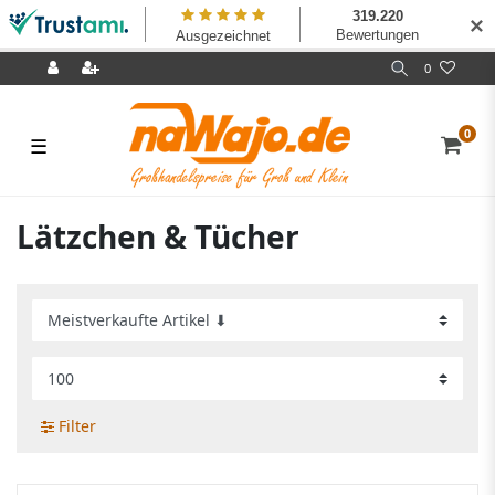
✕
0
0
☰
Lätzchen & Tücher
Filter