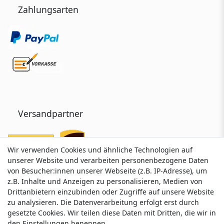
Zahlungsarten
Versandpartner
Wir verwenden Cookies und ähnliche Technologien auf
Wir verwenden Cookies und ähnliche Technologien auf
unserer Website und verarbeiten personenbezogene Daten
unserer Website und verarbeiten personenbezogene Daten
von Besucher:innen unserer Webseite (z.B. IP-Adresse), um
von Besucher:innen unserer Webseite (z.B. IP-Adresse), um
z.B. Inhalte und Anzeigen zu personalisieren, Medien von
z.B. Inhalte und Anzeigen zu personalisieren, Medien von
Drittanbietern einzubinden oder Zugriffe auf unsere Website
Drittanbietern einzubinden oder Zugriffe auf unsere Website
zu analysieren. Die Datenverarbeitung erfolgt erst durch
zu analysieren. Die Datenverarbeitung erfolgt erst durch
gesetzte Cookies. Wir teilen diese Daten mit Dritten, die wir in
gesetzte Cookies. Wir teilen diese Daten mit Dritten, die wir in
Service & Kontakt
den Einstellungen benennen.
den Einstellungen benennen.