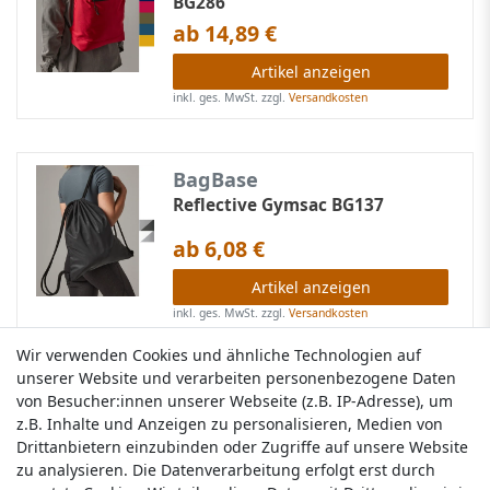
BG286
ab 14,89 €
Artikel anzeigen
inkl. ges. MwSt.
zzgl.
Versandkosten
BagBase
Reflective Gymsac BG137
ab 6,08 €
Artikel anzeigen
inkl. ges. MwSt.
zzgl.
Versandkosten
Wir verwenden Cookies und ähnliche Technologien auf
Wir verwenden Cookies und ähnliche Technologien auf
unserer Website und verarbeiten personenbezogene Daten
unserer Website und verarbeiten personenbezogene Daten
Shugon
von Besucher:innen unserer Webseite (z.B. IP-Adresse), um
von Besucher:innen unserer Webseite (z.B. IP-Adresse), um
Mount Ararat Hiking Backpack
z.B. Inhalte und Anzeigen zu personalisieren, Medien von
z.B. Inhalte und Anzeigen zu personalisieren, Medien von
SH1766
Drittanbietern einzubinden oder Zugriffe auf unsere Website
Drittanbietern einzubinden oder Zugriffe auf unsere Website
ab 18,49 €
zu analysieren. Die Datenverarbeitung erfolgt erst durch
zu analysieren. Die Datenverarbeitung erfolgt erst durch