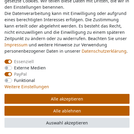
gesetzte Cookies. Wir teilen diese Daten mit Dritten, die wir in
gesetzte Cookies. Wir teilen diese Daten mit Dritten, die wir in
Artikel anzeigen
den Einstellungen benennen.
den Einstellungen benennen.
Die Datenverarbeitung kann mit Einwilligung oder aufgrund
Die Datenverarbeitung kann mit Einwilligung oder aufgrund
inkl. ges. MwSt.
zzgl.
Versandkosten
eines berechtigten Interesses erfolgen. Die Zustimmung
eines berechtigten Interesses erfolgen. Die Zustimmung
kann erteilt oder abgelehnt werden. Es besteht das Recht,
kann erteilt oder abgelehnt werden. Es besteht das Recht,
nicht einzuwilligen und die Einwilligung zu einem späteren
nicht einzuwilligen und die Einwilligung zu einem späteren
Shugon
Zeitpunkt zu ändern oder zu widerrufen. Beachten Sie unser
Zeitpunkt zu ändern oder zu widerrufen. Beachten Sie unser
Davos Essential Laptop
Impressum
Impressum
und weitere Hinweise zur Verwendung
und weitere Hinweise zur Verwendung
Backpack SH5825
personenbezogener Daten in unserer
personenbezogener Daten in unserer
Daten­schutz­erklärung
Daten­schutz­erklärung
.
.
ab 21,79 €
Essenziell
Essenziell
Artikel anzeigen
Externe Medien
Externe Medien
PayPal
PayPal
inkl. ges. MwSt.
zzgl.
Versandkosten
Funktional
Funktional
Weitere Einstellungen
Weitere Einstellungen
Westford Mill
Alle akzeptieren
Alle akzeptieren
EarthAware® Organic Rucksack
W880
Alle ablehnen
Alle ablehnen
ab 11,99 €
Auswahl akzeptieren
Auswahl akzeptieren
Artikel anzeigen