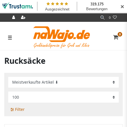
✕
0
0
☰
Rucksäcke
Filter