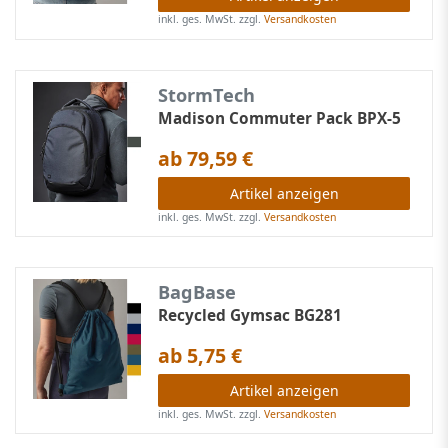
inkl. ges. MwSt.
zzgl.
Versandkosten
StormTech
Madison Commuter Pack BPX-5
ab 79,59 €
Artikel anzeigen
inkl. ges. MwSt.
zzgl.
Versandkosten
BagBase
Recycled Gymsac BG281
ab 5,75 €
Artikel anzeigen
inkl. ges. MwSt.
zzgl.
Versandkosten