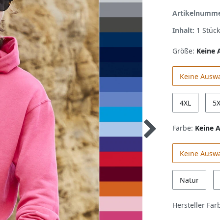
Artikelnumm
Inhalt:
1
Stück
Größe:
Keine 
Keine Ausw
4XL
5
Farbe:
Keine 
Keine Ausw
Natur
Hersteller Far