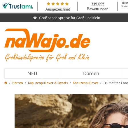
Großhandelspreise für Groß und Klein
NEU
Damen
Herren
Kapuzenpullover & Sweats
Kapuzenpullover
Fruit of the Loo