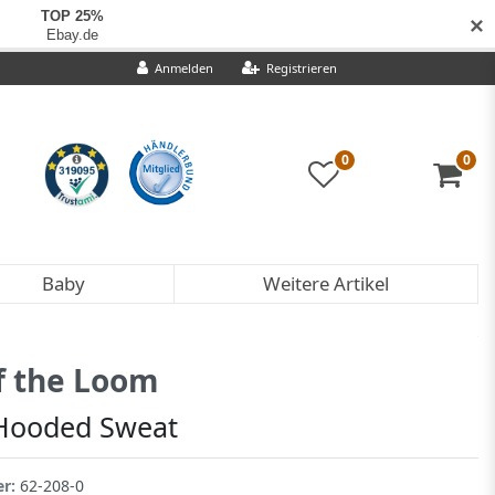
✕
Anmelden
Registrieren
0
0
Baby
Weitere Artikel
of the Loom
 Hooded Sweat
er:
62-208-0