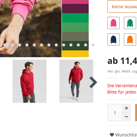
Keine Ausw
ab
11,4
inkl. ges. MwSt. zzg
Die Variantena
Bitte für jede
Wunschlis