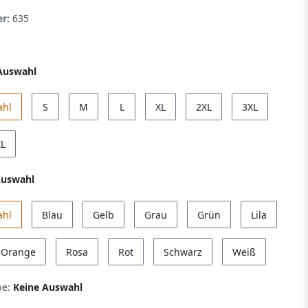
er:
635
Auswahl
ahl
S
M
L
XL
2XL
3XL
XL
Auswahl
ahl
Blau
Gelb
Grau
Grün
Lila
Orange
Rosa
Rot
Schwarz
Weiß
be:
Keine Auswahl