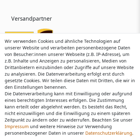
Versandpartner
Wir verwenden Cookies und ähnliche Technologien auf
Wir verwenden Cookies und ähnliche Technologien auf
unserer Website und verarbeiten personenbezogene Daten
unserer Website und verarbeiten personenbezogene Daten
von Besucher:innen unserer Webseite (z.B. IP-Adresse), um
von Besucher:innen unserer Webseite (z.B. IP-Adresse), um
z.B. Inhalte und Anzeigen zu personalisieren, Medien von
z.B. Inhalte und Anzeigen zu personalisieren, Medien von
Drittanbietern einzubinden oder Zugriffe auf unsere Website
Drittanbietern einzubinden oder Zugriffe auf unsere Website
zu analysieren. Die Datenverarbeitung erfolgt erst durch
zu analysieren. Die Datenverarbeitung erfolgt erst durch
gesetzte Cookies. Wir teilen diese Daten mit Dritten, die wir in
gesetzte Cookies. Wir teilen diese Daten mit Dritten, die wir in
Service & Kontakt
den Einstellungen benennen.
den Einstellungen benennen.
Die Datenverarbeitung kann mit Einwilligung oder aufgrund
Die Datenverarbeitung kann mit Einwilligung oder aufgrund
eines berechtigten Interesses erfolgen. Die Zustimmung
eines berechtigten Interesses erfolgen. Die Zustimmung
Wünschen Sie einen Rückruf?
kann erteilt oder abgelehnt werden. Es besteht das Recht,
kann erteilt oder abgelehnt werden. Es besteht das Recht,
service@nawajo.de
nicht einzuwilligen und die Einwilligung zu einem späteren
nicht einzuwilligen und die Einwilligung zu einem späteren
Zeitpunkt zu ändern oder zu widerrufen. Beachten Sie unser
Zeitpunkt zu ändern oder zu widerrufen. Beachten Sie unser
Impressum
Impressum
und weitere Hinweise zur Verwendung
und weitere Hinweise zur Verwendung
Schreiben Sie uns:
personenbezogener Daten in unserer
personenbezogener Daten in unserer
Daten­schutz­erklärung
Daten­schutz­erklärung
.
.
service@nawajo.de