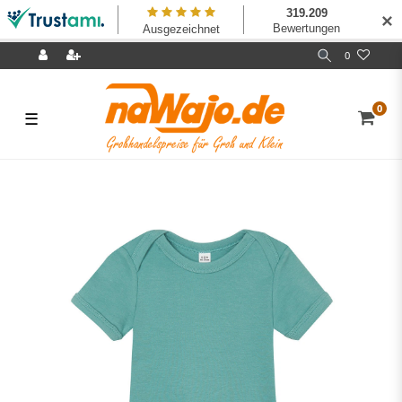
✕
0
0
☰