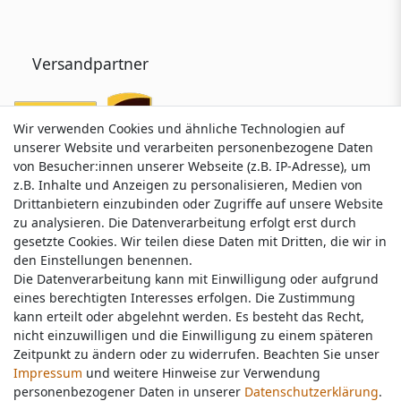
Versandpartner
Wir verwenden Cookies und ähnliche Technologien auf
Wir verwenden Cookies und ähnliche Technologien auf
unserer Website und verarbeiten personenbezogene Daten
unserer Website und verarbeiten personenbezogene Daten
von Besucher:innen unserer Webseite (z.B. IP-Adresse), um
von Besucher:innen unserer Webseite (z.B. IP-Adresse), um
z.B. Inhalte und Anzeigen zu personalisieren, Medien von
z.B. Inhalte und Anzeigen zu personalisieren, Medien von
Drittanbietern einzubinden oder Zugriffe auf unsere Website
Drittanbietern einzubinden oder Zugriffe auf unsere Website
zu analysieren. Die Datenverarbeitung erfolgt erst durch
zu analysieren. Die Datenverarbeitung erfolgt erst durch
gesetzte Cookies. Wir teilen diese Daten mit Dritten, die wir in
gesetzte Cookies. Wir teilen diese Daten mit Dritten, die wir in
Service & Kontakt
den Einstellungen benennen.
den Einstellungen benennen.
Die Datenverarbeitung kann mit Einwilligung oder aufgrund
Die Datenverarbeitung kann mit Einwilligung oder aufgrund
eines berechtigten Interesses erfolgen. Die Zustimmung
eines berechtigten Interesses erfolgen. Die Zustimmung
Wünschen Sie einen Rückruf?
kann erteilt oder abgelehnt werden. Es besteht das Recht,
kann erteilt oder abgelehnt werden. Es besteht das Recht,
service@nawajo.de
nicht einzuwilligen und die Einwilligung zu einem späteren
nicht einzuwilligen und die Einwilligung zu einem späteren
Zeitpunkt zu ändern oder zu widerrufen. Beachten Sie unser
Zeitpunkt zu ändern oder zu widerrufen. Beachten Sie unser
Impressum
Impressum
und weitere Hinweise zur Verwendung
und weitere Hinweise zur Verwendung
Schreiben Sie uns:
personenbezogener Daten in unserer
personenbezogener Daten in unserer
Daten­schutz­erklärung
Daten­schutz­erklärung
.
.
service@nawajo.de