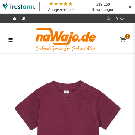
✕
0
0
☰