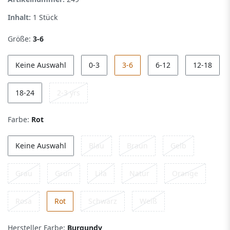
Inhalt:
1
Stück
Größe:
3-6
Keine Auswahl
0-3
3-6
6-12
12-18
18-24
2-3 yrs
Farbe:
Rot
Keine Auswahl
Blau
Braun
Gelb
Grau
Grün
Lila
Natur
Orange
Rosa
Rot
Schwarz
Weiß
Hersteller Farbe:
Burgundy