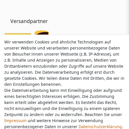
Versandpartner
Wir verwenden Cookies und ähnliche Technologien auf
Wir verwenden Cookies und ähnliche Technologien auf
unserer Website und verarbeiten personenbezogene Daten
unserer Website und verarbeiten personenbezogene Daten
von Besucher:innen unserer Webseite (z.B. IP-Adresse), um
von Besucher:innen unserer Webseite (z.B. IP-Adresse), um
z.B. Inhalte und Anzeigen zu personalisieren, Medien von
z.B. Inhalte und Anzeigen zu personalisieren, Medien von
Drittanbietern einzubinden oder Zugriffe auf unsere Website
Drittanbietern einzubinden oder Zugriffe auf unsere Website
zu analysieren. Die Datenverarbeitung erfolgt erst durch
zu analysieren. Die Datenverarbeitung erfolgt erst durch
gesetzte Cookies. Wir teilen diese Daten mit Dritten, die wir in
gesetzte Cookies. Wir teilen diese Daten mit Dritten, die wir in
Service & Kontakt
den Einstellungen benennen.
den Einstellungen benennen.
Die Datenverarbeitung kann mit Einwilligung oder aufgrund
Die Datenverarbeitung kann mit Einwilligung oder aufgrund
eines berechtigten Interesses erfolgen. Die Zustimmung
eines berechtigten Interesses erfolgen. Die Zustimmung
Wünschen Sie einen Rückruf?
kann erteilt oder abgelehnt werden. Es besteht das Recht,
kann erteilt oder abgelehnt werden. Es besteht das Recht,
service@nawajo.de
nicht einzuwilligen und die Einwilligung zu einem späteren
nicht einzuwilligen und die Einwilligung zu einem späteren
Zeitpunkt zu ändern oder zu widerrufen. Beachten Sie unser
Zeitpunkt zu ändern oder zu widerrufen. Beachten Sie unser
Impressum
Impressum
und weitere Hinweise zur Verwendung
und weitere Hinweise zur Verwendung
Schreiben Sie uns:
personenbezogener Daten in unserer
personenbezogener Daten in unserer
Daten­schutz­erklärung
Daten­schutz­erklärung
.
.