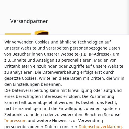
Versandpartner
Wir verwenden Cookies und ähnliche Technologien auf
Wir verwenden Cookies und ähnliche Technologien auf
unserer Website und verarbeiten personenbezogene Daten
unserer Website und verarbeiten personenbezogene Daten
von Besucher:innen unserer Webseite (z.B. IP-Adresse), um
von Besucher:innen unserer Webseite (z.B. IP-Adresse), um
z.B. Inhalte und Anzeigen zu personalisieren, Medien von
z.B. Inhalte und Anzeigen zu personalisieren, Medien von
Drittanbietern einzubinden oder Zugriffe auf unsere Website
Drittanbietern einzubinden oder Zugriffe auf unsere Website
zu analysieren. Die Datenverarbeitung erfolgt erst durch
zu analysieren. Die Datenverarbeitung erfolgt erst durch
gesetzte Cookies. Wir teilen diese Daten mit Dritten, die wir in
gesetzte Cookies. Wir teilen diese Daten mit Dritten, die wir in
Service & Kontakt
den Einstellungen benennen.
den Einstellungen benennen.
Die Datenverarbeitung kann mit Einwilligung oder aufgrund
Die Datenverarbeitung kann mit Einwilligung oder aufgrund
eines berechtigten Interesses erfolgen. Die Zustimmung
eines berechtigten Interesses erfolgen. Die Zustimmung
Wünschen Sie einen Rückruf?
kann erteilt oder abgelehnt werden. Es besteht das Recht,
kann erteilt oder abgelehnt werden. Es besteht das Recht,
service@nawajo.de
nicht einzuwilligen und die Einwilligung zu einem späteren
nicht einzuwilligen und die Einwilligung zu einem späteren
Zeitpunkt zu ändern oder zu widerrufen. Beachten Sie unser
Zeitpunkt zu ändern oder zu widerrufen. Beachten Sie unser
Impressum
Impressum
und weitere Hinweise zur Verwendung
und weitere Hinweise zur Verwendung
Schreiben Sie uns:
personenbezogener Daten in unserer
personenbezogener Daten in unserer
Daten­schutz­erklärung
Daten­schutz­erklärung
.
.