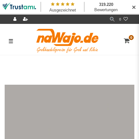
✕
0
0
☰