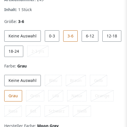
Inhalt:
1
Stück
Größe:
3-6
Keine Auswahl
0-3
3-6
6-12
12-18
18-24
2-3 yrs
Farbe:
Grau
Keine Auswahl
Blau
Braun
Gelb
Grau
Grün
Lila
Natur
Orange
Rosa
Rot
Schwarz
Weiß
Hersteller Farbe:
Moon Grey