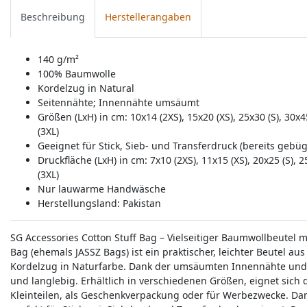
Beschreibung
Herstellerangaben
140 g/m²
100% Baumwolle
Kordelzug in Natural
Seitennähte; Innennähte umsäumt
Größen (LxH) in cm: 10x14 (2XS), 15x20 (XS), 25x30 (S), 30x45
(3XL)
Geeignet für Stick, Sieb- und Transferdruck (bereits gebüg
Druckfläche (LxH) in cm: 7x10 (2XS), 11x15 (XS), 20x25 (S), 2
(3XL)
Nur lauwarme Handwäsche
Herstellungsland:
Pakistan
SG Accessories Cotton Stuff Bag – Vielseitiger Baumwollbeutel m
Bag (ehemals JASSZ Bags) ist ein praktischer, leichter Beutel a
Kordelzug in Naturfarbe. Dank der umsäumten Innennähte und S
und langlebig. Erhältlich in verschiedenen Größen, eignet sich
Kleinteilen, als Geschenkverpackung oder für Werbezwecke. Dan