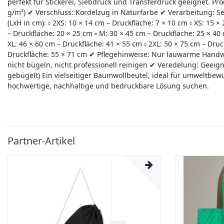
perfekt für Stickerei, Siebdruck und Transferdruck geeignet. Pr
g/m²) ✔ Verschluss: Kordelzug in Naturfarbe ✔ Verarbeitung:
(LxH in cm): ▫ 2XS: 10 × 14 cm – Druckfläche: 7 × 10 cm ▫ XS: 15 ×
– Druckfläche: 20 × 25 cm ▫ M: 30 × 45 cm – Druckfläche: 25 × 40 
XL: 46 × 60 cm – Druckfläche: 41 × 55 cm ▫ 2XL: 50 × 75 cm – Druc
Druckfläche: 55 × 71 cm ✔ Pflegehinweise: Nur lauwarme Handwä
nicht bügeln, nicht professionell reinigen ✔ Veredelung: Geeigne
gebügelt) Ein vielseitiger Baumwollbeutel, ideal für umweltbe
hochwertige, nachhaltige und bedruckbare Lösung suchen.
Partner-Artikel