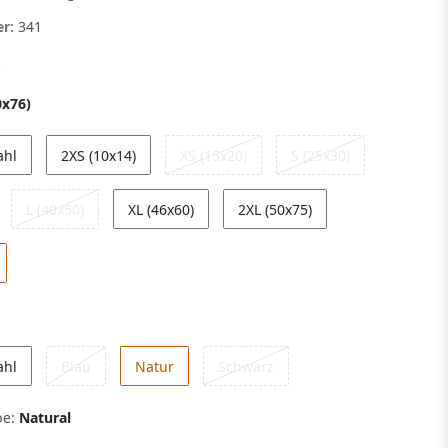
er:
341
0x76)
ahl
2XS (10x14)
XS (15x20)
S (25x30)
L (40x50)
XL (46x60)
2XL (50x75)
ahl
Blau
Natur
Schwarz
be:
Natural