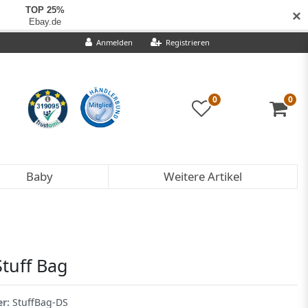
✕
Anmelden
Registrieren
0
0
Baby
Weitere Artikel
Stuff Bag
er:
StuffBag-DS