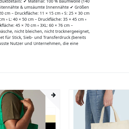
oduktdetails: ✔ Material: 100 % Baumwolle (140
 Seitennähte & umsäumte Innennähte ✔ Größen
 20 cm – Druckfläche: 11 × 15 cm ▫ S: 25 × 30 cm
cm ▫ L: 40 × 50 cm – Druckfläche: 35 × 45 cm ▫
kfläche: 45 × 70 cm ▫ 3XL: 60 × 76 cm –
sche, nicht bleichen, nicht trocknergeeignet,
t für Stick, Sieb- und Transferdruck (bereits
wusste Nutzer und Unternehmen, die eine