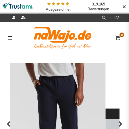
✕
0
0
☰