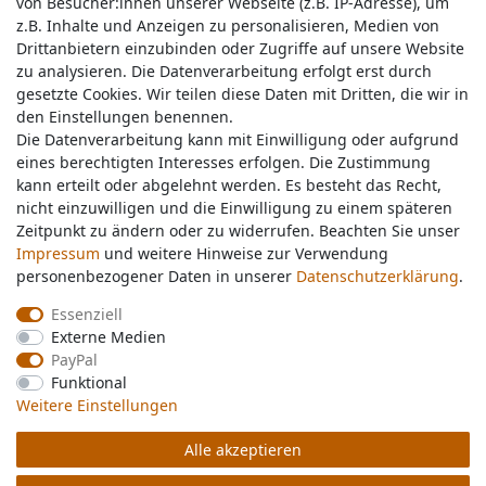
von Besucher:innen unserer Webseite (z.B. IP-Adresse), um
von Besucher:innen unserer Webseite (z.B. IP-Adresse), um
z.B. Inhalte und Anzeigen zu personalisieren, Medien von
z.B. Inhalte und Anzeigen zu personalisieren, Medien von
Drittanbietern einzubinden oder Zugriffe auf unsere Website
Drittanbietern einzubinden oder Zugriffe auf unsere Website
zu analysieren. Die Datenverarbeitung erfolgt erst durch
zu analysieren. Die Datenverarbeitung erfolgt erst durch
gesetzte Cookies. Wir teilen diese Daten mit Dritten, die wir in
gesetzte Cookies. Wir teilen diese Daten mit Dritten, die wir in
Service & Kontakt
den Einstellungen benennen.
den Einstellungen benennen.
Die Datenverarbeitung kann mit Einwilligung oder aufgrund
Die Datenverarbeitung kann mit Einwilligung oder aufgrund
eines berechtigten Interesses erfolgen. Die Zustimmung
eines berechtigten Interesses erfolgen. Die Zustimmung
Wünschen Sie einen Rückruf?
kann erteilt oder abgelehnt werden. Es besteht das Recht,
kann erteilt oder abgelehnt werden. Es besteht das Recht,
service@nawajo.de
nicht einzuwilligen und die Einwilligung zu einem späteren
nicht einzuwilligen und die Einwilligung zu einem späteren
Zeitpunkt zu ändern oder zu widerrufen. Beachten Sie unser
Zeitpunkt zu ändern oder zu widerrufen. Beachten Sie unser
Impressum
Impressum
und weitere Hinweise zur Verwendung
und weitere Hinweise zur Verwendung
Schreiben Sie uns:
personenbezogener Daten in unserer
personenbezogener Daten in unserer
Daten­schutz­erklärung
Daten­schutz­erklärung
.
.
service@nawajo.de
Essenziell
Essenziell
Externe Medien
Externe Medien
Durchschnittliche Bewertung von
nawajo.de
bei Trustami:
5.00
/
5.00
mit
319.165
PayPal
PayPal
Bewertungen
Funktional
Funktional
|
Bewertungsgrundlage des Anbieters: 5 Verkaufs- und 3 Bewertungsplattformen
Weitere Einstellungen
Weitere Einstellungen
Alle akzeptieren
Alle akzeptieren
© Copyright 2026 nawajo.de | Alle Rechte vorbehalten.