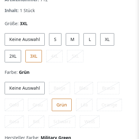
Inhalt:
1
Stück
Größe:
3XL
Keine Auswahl
S
M
L
XL
2XL
3XL
4XL
5XL
Farbe:
Grün
Keine Auswahl
Beige
Blau
Braun
Gold
Grau
Grün
Lila
Orange
Rosa
Rot
Schwarz
Weiß
Hersteller Farbe:
Military Green