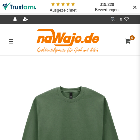
✕
0
0
☰