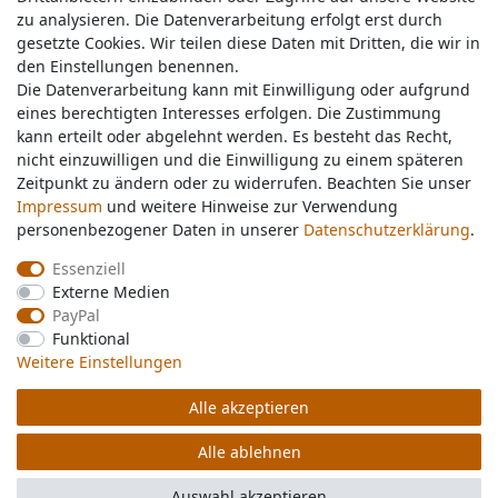
zu analysieren. Die Datenverarbeitung erfolgt erst durch
zu analysieren. Die Datenverarbeitung erfolgt erst durch
gesetzte Cookies. Wir teilen diese Daten mit Dritten, die wir in
gesetzte Cookies. Wir teilen diese Daten mit Dritten, die wir in
Service & Kontakt
den Einstellungen benennen.
den Einstellungen benennen.
Die Datenverarbeitung kann mit Einwilligung oder aufgrund
Die Datenverarbeitung kann mit Einwilligung oder aufgrund
eines berechtigten Interesses erfolgen. Die Zustimmung
eines berechtigten Interesses erfolgen. Die Zustimmung
Wünschen Sie einen Rückruf?
kann erteilt oder abgelehnt werden. Es besteht das Recht,
kann erteilt oder abgelehnt werden. Es besteht das Recht,
service@nawajo.de
nicht einzuwilligen und die Einwilligung zu einem späteren
nicht einzuwilligen und die Einwilligung zu einem späteren
Zeitpunkt zu ändern oder zu widerrufen. Beachten Sie unser
Zeitpunkt zu ändern oder zu widerrufen. Beachten Sie unser
Impressum
Impressum
und weitere Hinweise zur Verwendung
und weitere Hinweise zur Verwendung
Schreiben Sie uns:
personenbezogener Daten in unserer
personenbezogener Daten in unserer
Daten­schutz­erklärung
Daten­schutz­erklärung
.
.
service@nawajo.de
Essenziell
Essenziell
Externe Medien
Externe Medien
Durchschnittliche Bewertung von
nawajo.de
bei Trustami:
5.00
/
5.00
mit
319.220
PayPal
PayPal
Bewertungen
Funktional
Funktional
|
Bewertungsgrundlage des Anbieters: 5 Verkaufs- und 3 Bewertungsplattformen
Weitere Einstellungen
Weitere Einstellungen
Alle akzeptieren
Alle akzeptieren
© Copyright 2026 nawajo.de | Alle Rechte vorbehalten.
Alle ablehnen
Alle ablehnen
Auswahl akzeptieren
Auswahl akzeptieren