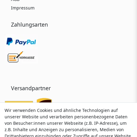
Impressum
Zahlungsarten
Versandpartner
Wir verwenden Cookies und ähnliche Technologien auf
Wir verwenden Cookies und ähnliche Technologien auf
unserer Website und verarbeiten personenbezogene Daten
unserer Website und verarbeiten personenbezogene Daten
von Besucher:innen unserer Webseite (z.B. IP-Adresse), um
von Besucher:innen unserer Webseite (z.B. IP-Adresse), um
z.B. Inhalte und Anzeigen zu personalisieren, Medien von
z.B. Inhalte und Anzeigen zu personalisieren, Medien von
Drittanbietern einzubinden oder Zugriffe auf unsere Website
Drittanbietern einzubinden oder Zugriffe auf unsere Website