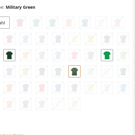
be:
Military Green
ahl