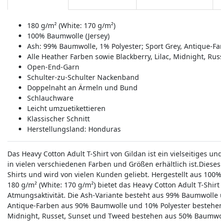
180 g/m² (White: 170 g/m²)
100% Baumwolle (Jersey)
Ash: 99% Baumwolle, 1% Polyester; Sport Grey, Antique-F
Alle Heather Farben sowie Blackberry, Lilac, Midnight, Ru
Open-End-Garn
Schulter-zu-Schulter Nackenband
Doppelnaht an Ärmeln und Bund
Schlauchware
Leicht umzuetikettieren
Klassischer Schnitt
Herstellungsland:
Honduras
Das Heavy Cotton Adult T-Shirt von Gildan ist ein vielseitiges 
in vielen verschiedenen Farben und Größen erhältlich ist.Dieses
Shirts und wird von vielen Kunden geliebt. Hergestellt aus 10
180 g/m² (White: 170 g/m²) bietet das Heavy Cotton Adult T-Sh
Atmungsaktivität. Die Ash-Variante besteht aus 99% Baumwolle 
Antique-Farben aus 90% Baumwolle und 10% Polyester bestehen. 
Midnight, Russet, Sunset und Tweed bestehen aus 50% Baumwol