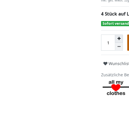
inkl. ges. MwSt. zzg
4 Stück auf 
Sofort versand
Wunschlis
Zusätzliche B