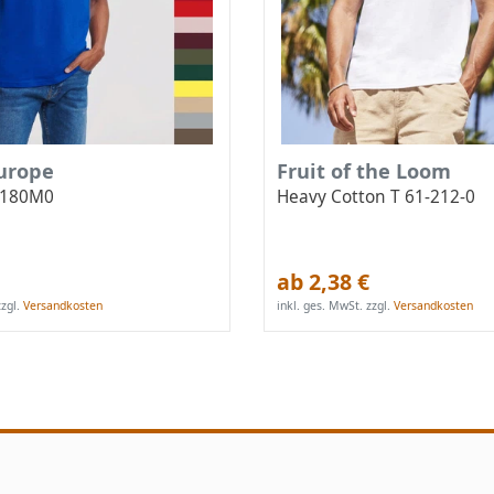
Europe
Fruit of the Loom
0R180M0
Heavy Cotton T 61-212-0
ab 2,38 €
zgl.
Versandkosten
inkl. ges. MwSt.
zzgl.
Versandkosten