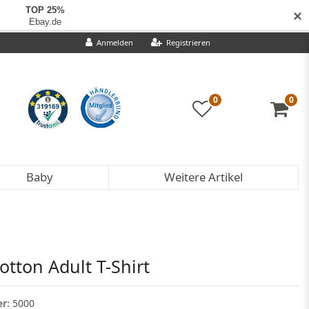
✕
Anmelden
Registrieren
0
0
Baby
Weitere Artikel
tton Adult T-Shirt
er:
5000