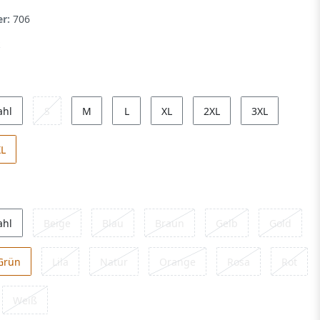
er:
706
ahl
S
M
L
XL
2XL
3XL
XL
ahl
Beige
Blau
Braun
Gelb
Gold
Grün
Lila
Natur
Orange
Rosa
Rot
Weiß