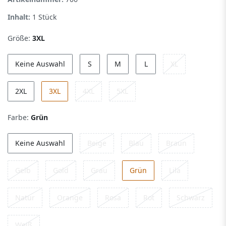
Inhalt:
1
Stück
Größe:
3XL
Keine Auswahl
S
M
L
XL
2XL
3XL
4XL
5XL
Farbe:
Grün
Keine Auswahl
Beige
Blau
Braun
Gelb
Gold
Grau
Grün
Lila
Natur
Orange
Rosa
Rot
Schwarz
Weiß