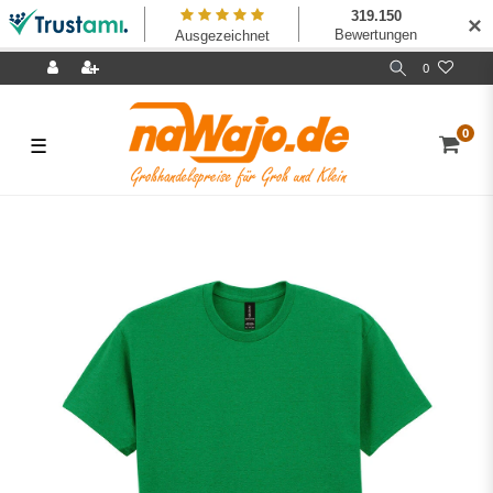
✕
0
0
☰