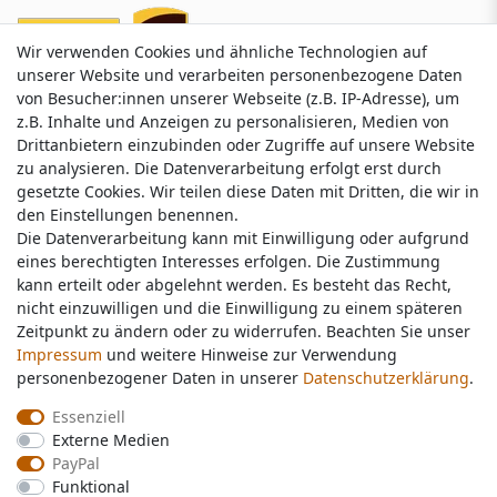
Wir verwenden Cookies und ähnliche Technologien auf
Wir verwenden Cookies und ähnliche Technologien auf
unserer Website und verarbeiten personenbezogene Daten
unserer Website und verarbeiten personenbezogene Daten
von Besucher:innen unserer Webseite (z.B. IP-Adresse), um
von Besucher:innen unserer Webseite (z.B. IP-Adresse), um
z.B. Inhalte und Anzeigen zu personalisieren, Medien von
z.B. Inhalte und Anzeigen zu personalisieren, Medien von
Drittanbietern einzubinden oder Zugriffe auf unsere Website
Drittanbietern einzubinden oder Zugriffe auf unsere Website
zu analysieren. Die Datenverarbeitung erfolgt erst durch
zu analysieren. Die Datenverarbeitung erfolgt erst durch
gesetzte Cookies. Wir teilen diese Daten mit Dritten, die wir in
gesetzte Cookies. Wir teilen diese Daten mit Dritten, die wir in
Service & Kontakt
den Einstellungen benennen.
den Einstellungen benennen.
Die Datenverarbeitung kann mit Einwilligung oder aufgrund
Die Datenverarbeitung kann mit Einwilligung oder aufgrund
eines berechtigten Interesses erfolgen. Die Zustimmung
eines berechtigten Interesses erfolgen. Die Zustimmung
Wünschen Sie einen Rückruf?
kann erteilt oder abgelehnt werden. Es besteht das Recht,
kann erteilt oder abgelehnt werden. Es besteht das Recht,
service@nawajo.de
nicht einzuwilligen und die Einwilligung zu einem späteren
nicht einzuwilligen und die Einwilligung zu einem späteren
Zeitpunkt zu ändern oder zu widerrufen. Beachten Sie unser
Zeitpunkt zu ändern oder zu widerrufen. Beachten Sie unser
Impressum
Impressum
und weitere Hinweise zur Verwendung
und weitere Hinweise zur Verwendung
Schreiben Sie uns:
personenbezogener Daten in unserer
personenbezogener Daten in unserer
Daten­schutz­erklärung
Daten­schutz­erklärung
.
.
service@nawajo.de
Essenziell
Essenziell
Externe Medien
Externe Medien
Durchschnittliche Bewertung von
nawajo.de
bei Trustami:
5.00
/
5.00
mit
319.150
PayPal
PayPal
Bewertungen
Funktional
Funktional
|
Bewertungsgrundlage des Anbieters: 5 Verkaufs- und 3 Bewertungsplattformen