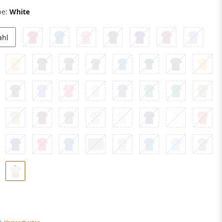
be:
White
ahl