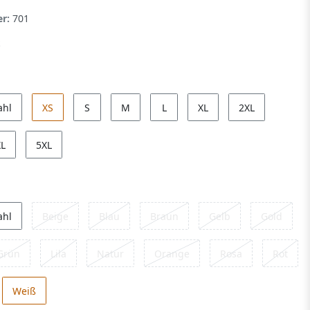
er:
701
ahl
XS
S
M
L
XL
2XL
XL
5XL
ahl
Beige
Blau
Braun
Gelb
Gold
Grün
Lila
Natur
Orange
Rosa
Rot
Weiß