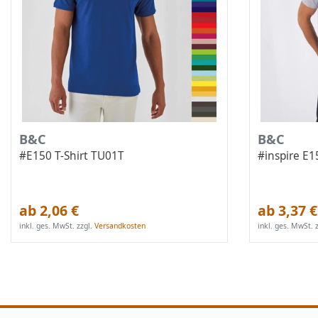
B&C
B&C
#E150 T-Shirt TU01T
#inspire E
ab 2,06 €
ab 3,37 €
inkl. ges. MwSt.
zzgl.
Versandkosten
inkl. ges. MwSt.
z