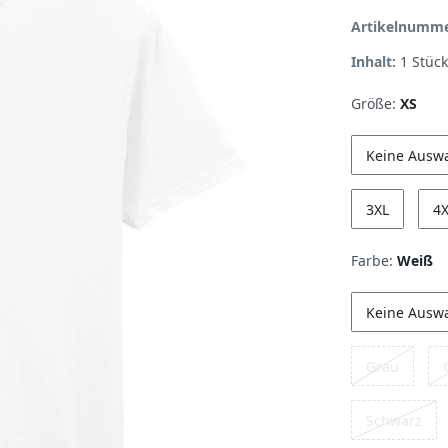
Artikelnumm
Inhalt:
1
Stück
Größe:
XS
Keine Ausw
3XL
4
Farbe:
Weiß
Keine Ausw
Grau
Schwarz