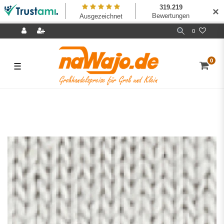
✕
0
0
☰