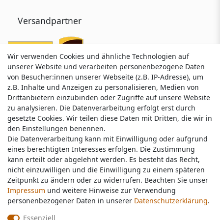
Versandpartner
Wir verwenden Cookies und ähnliche Technologien auf
Wir verwenden Cookies und ähnliche Technologien auf
unserer Website und verarbeiten personenbezogene Daten
unserer Website und verarbeiten personenbezogene Daten
von Besucher:innen unserer Webseite (z.B. IP-Adresse), um
von Besucher:innen unserer Webseite (z.B. IP-Adresse), um
z.B. Inhalte und Anzeigen zu personalisieren, Medien von
z.B. Inhalte und Anzeigen zu personalisieren, Medien von
Drittanbietern einzubinden oder Zugriffe auf unsere Website
Drittanbietern einzubinden oder Zugriffe auf unsere Website
zu analysieren. Die Datenverarbeitung erfolgt erst durch
zu analysieren. Die Datenverarbeitung erfolgt erst durch
gesetzte Cookies. Wir teilen diese Daten mit Dritten, die wir in
gesetzte Cookies. Wir teilen diese Daten mit Dritten, die wir in
Service & Kontakt
den Einstellungen benennen.
den Einstellungen benennen.
Die Datenverarbeitung kann mit Einwilligung oder aufgrund
Die Datenverarbeitung kann mit Einwilligung oder aufgrund
eines berechtigten Interesses erfolgen. Die Zustimmung
eines berechtigten Interesses erfolgen. Die Zustimmung
Wünschen Sie einen Rückruf?
kann erteilt oder abgelehnt werden. Es besteht das Recht,
kann erteilt oder abgelehnt werden. Es besteht das Recht,
service@nawajo.de
nicht einzuwilligen und die Einwilligung zu einem späteren
nicht einzuwilligen und die Einwilligung zu einem späteren
Zeitpunkt zu ändern oder zu widerrufen. Beachten Sie unser
Zeitpunkt zu ändern oder zu widerrufen. Beachten Sie unser
Impressum
Impressum
und weitere Hinweise zur Verwendung
und weitere Hinweise zur Verwendung
Schreiben Sie uns:
personenbezogener Daten in unserer
personenbezogener Daten in unserer
Daten­schutz­erklärung
Daten­schutz­erklärung
.
.
service@nawajo.de
Essenziell
Essenziell