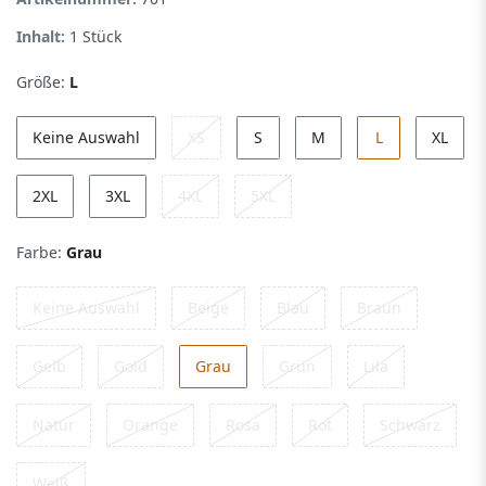
Inhalt:
1
Stück
Größe:
L
Keine Auswahl
XS
S
M
L
XL
2XL
3XL
4XL
5XL
Farbe:
Grau
Keine Auswahl
Beige
Blau
Braun
Gelb
Gold
Grau
Grün
Lila
Natur
Orange
Rosa
Rot
Schwarz
Weiß