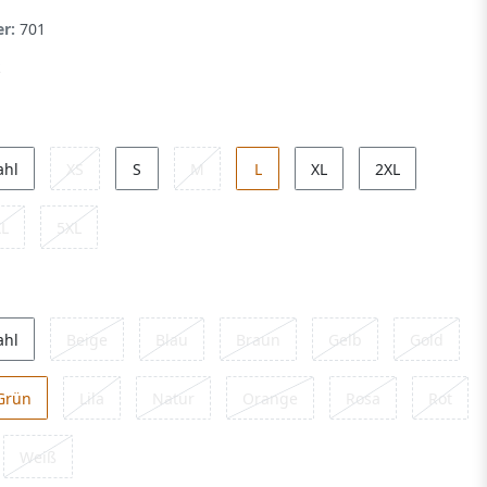
er:
701
ahl
XS
S
M
L
XL
2XL
XL
5XL
ahl
Beige
Blau
Braun
Gelb
Gold
Grün
Lila
Natur
Orange
Rosa
Rot
Weiß