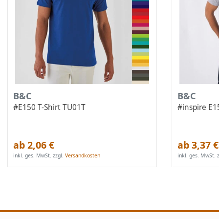
B&C
B&C
#E150 T-Shirt TU01T
#inspire E
ab 2,06 €
ab 3,37 €
inkl. ges. MwSt.
zzgl.
Versandkosten
inkl. ges. MwSt.
z