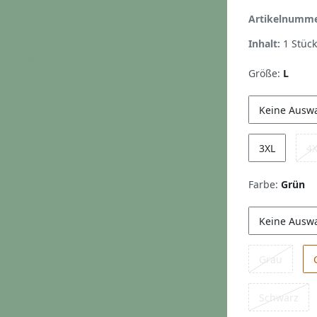
Artikelnumm
Inhalt:
1
Stück
Größe:
L
Keine Ausw
3XL
4
Farbe:
Grün
Keine Ausw
Grau
Schwarz