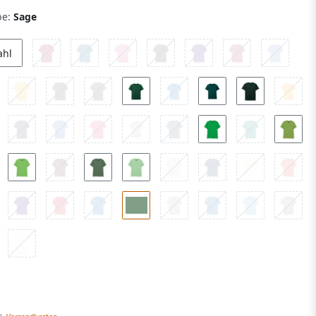
be:
Sage
ahl