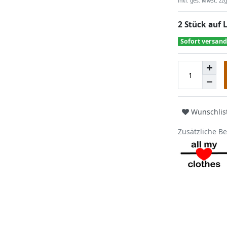
inkl. ges. MwSt. zzg
2 Stück auf 
Sofort versand
Wunschlis
Zusätzliche B