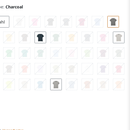
be:
Charcoal
ahl