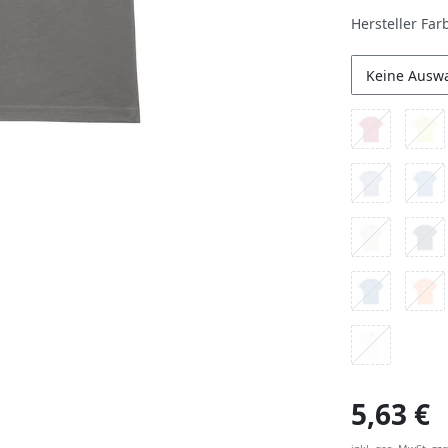
Hersteller Far
Keine Ausw
5,63 €