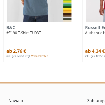
B&C
Russell 
#E190 T-Shirt TU03T
Authentic 
ab 2,76 €
ab 4,34 €
inkl. ges. MwSt.
zzgl.
Versandkosten
inkl. ges. MwSt.
z
Nawajo
Zahlungs