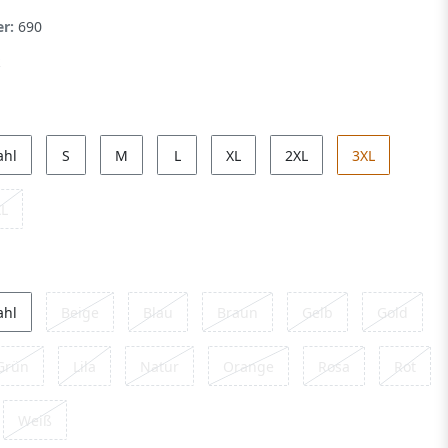
er:
690
ahl
S
M
L
XL
2XL
3XL
XL
ahl
Beige
Blau
Braun
Gelb
Gold
Grün
Lila
Natur
Orange
Rosa
Rot
Weiß