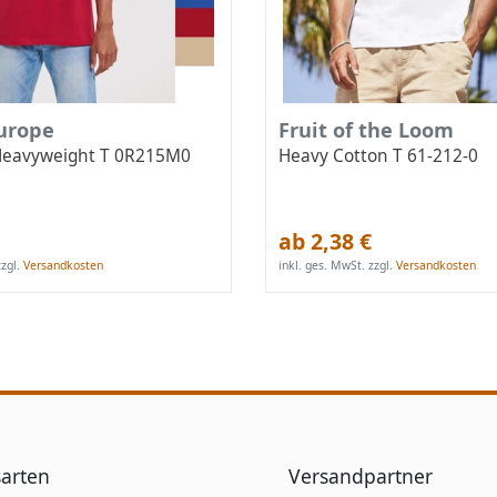
Europe
Fruit of the Loom
Heavyweight T 0R215M0
Heavy Cotton T 61-212-0
ab 2,38 €
zgl.
Versandkosten
inkl. ges. MwSt.
zzgl.
Versandkosten
arten
Versandpartner