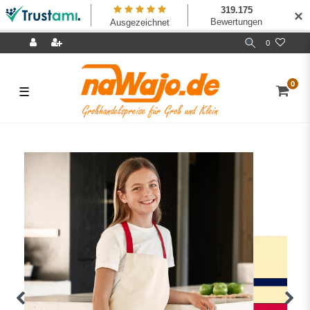
✕
0
0
☰