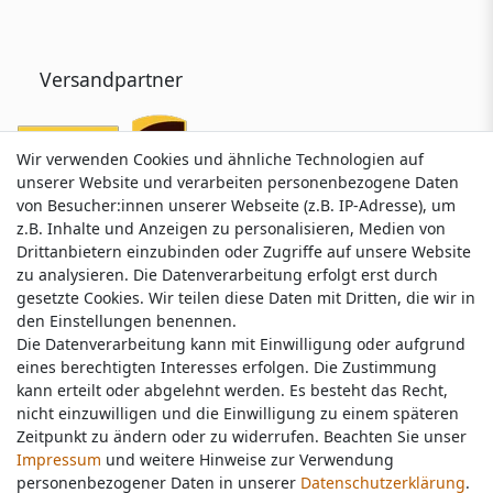
Versandpartner
Wir verwenden Cookies und ähnliche Technologien auf
Wir verwenden Cookies und ähnliche Technologien auf
unserer Website und verarbeiten personenbezogene Daten
unserer Website und verarbeiten personenbezogene Daten
von Besucher:innen unserer Webseite (z.B. IP-Adresse), um
von Besucher:innen unserer Webseite (z.B. IP-Adresse), um
z.B. Inhalte und Anzeigen zu personalisieren, Medien von
z.B. Inhalte und Anzeigen zu personalisieren, Medien von
Drittanbietern einzubinden oder Zugriffe auf unsere Website
Drittanbietern einzubinden oder Zugriffe auf unsere Website
zu analysieren. Die Datenverarbeitung erfolgt erst durch
zu analysieren. Die Datenverarbeitung erfolgt erst durch
gesetzte Cookies. Wir teilen diese Daten mit Dritten, die wir in
gesetzte Cookies. Wir teilen diese Daten mit Dritten, die wir in
Service & Kontakt
den Einstellungen benennen.
den Einstellungen benennen.
Die Datenverarbeitung kann mit Einwilligung oder aufgrund
Die Datenverarbeitung kann mit Einwilligung oder aufgrund
eines berechtigten Interesses erfolgen. Die Zustimmung
eines berechtigten Interesses erfolgen. Die Zustimmung
Wünschen Sie einen Rückruf?
kann erteilt oder abgelehnt werden. Es besteht das Recht,
kann erteilt oder abgelehnt werden. Es besteht das Recht,
service@nawajo.de
nicht einzuwilligen und die Einwilligung zu einem späteren
nicht einzuwilligen und die Einwilligung zu einem späteren
Zeitpunkt zu ändern oder zu widerrufen. Beachten Sie unser
Zeitpunkt zu ändern oder zu widerrufen. Beachten Sie unser
Impressum
Impressum
und weitere Hinweise zur Verwendung
und weitere Hinweise zur Verwendung
Schreiben Sie uns:
personenbezogener Daten in unserer
personenbezogener Daten in unserer
Daten­schutz­erklärung
Daten­schutz­erklärung
.
.
service@nawajo.de