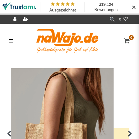
✕
0
0
☰