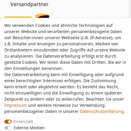
Versandpartner
Wir verwenden Cookies und ähnliche Technologien auf
Wir verwenden Cookies und ähnliche Technologien auf
unserer Website und verarbeiten personenbezogene Daten
unserer Website und verarbeiten personenbezogene Daten
von Besucher:innen unserer Webseite (z.B. IP-Adresse), um
von Besucher:innen unserer Webseite (z.B. IP-Adresse), um
z.B. Inhalte und Anzeigen zu personalisieren, Medien von
z.B. Inhalte und Anzeigen zu personalisieren, Medien von
Drittanbietern einzubinden oder Zugriffe auf unsere Website
Drittanbietern einzubinden oder Zugriffe auf unsere Website
zu analysieren. Die Datenverarbeitung erfolgt erst durch
zu analysieren. Die Datenverarbeitung erfolgt erst durch
gesetzte Cookies. Wir teilen diese Daten mit Dritten, die wir in
gesetzte Cookies. Wir teilen diese Daten mit Dritten, die wir in
Service & Kontakt
den Einstellungen benennen.
den Einstellungen benennen.
Die Datenverarbeitung kann mit Einwilligung oder aufgrund
Die Datenverarbeitung kann mit Einwilligung oder aufgrund
eines berechtigten Interesses erfolgen. Die Zustimmung
eines berechtigten Interesses erfolgen. Die Zustimmung
Wünschen Sie einen Rückruf?
kann erteilt oder abgelehnt werden. Es besteht das Recht,
kann erteilt oder abgelehnt werden. Es besteht das Recht,
service@nawajo.de
nicht einzuwilligen und die Einwilligung zu einem späteren
nicht einzuwilligen und die Einwilligung zu einem späteren
Zeitpunkt zu ändern oder zu widerrufen. Beachten Sie unser
Zeitpunkt zu ändern oder zu widerrufen. Beachten Sie unser
Impressum
Impressum
und weitere Hinweise zur Verwendung
und weitere Hinweise zur Verwendung
Schreiben Sie uns:
personenbezogener Daten in unserer
personenbezogener Daten in unserer
Daten­schutz­erklärung
Daten­schutz­erklärung
.
.
service@nawajo.de
Essenziell
Essenziell
Externe Medien
Externe Medien