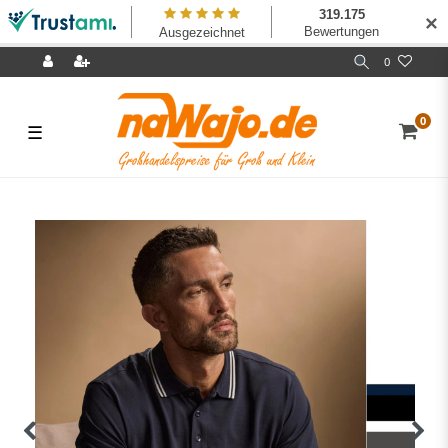
✕
0
0
☰