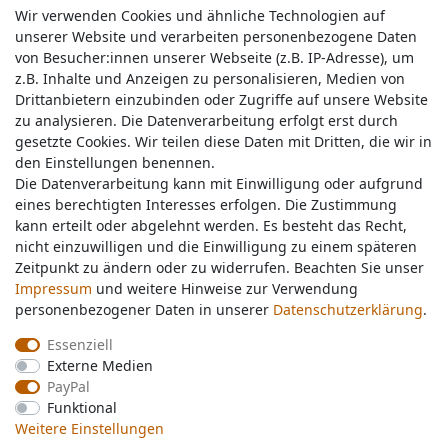
Wir verwenden Cookies und ähnliche Technologien auf
Wir verwenden Cookies und ähnliche Technologien auf
unserer Website und verarbeiten personenbezogene Daten
unserer Website und verarbeiten personenbezogene Daten
von Besucher:innen unserer Webseite (z.B. IP-Adresse), um
von Besucher:innen unserer Webseite (z.B. IP-Adresse), um
z.B. Inhalte und Anzeigen zu personalisieren, Medien von
z.B. Inhalte und Anzeigen zu personalisieren, Medien von
Drittanbietern einzubinden oder Zugriffe auf unsere Website
Drittanbietern einzubinden oder Zugriffe auf unsere Website
zu analysieren. Die Datenverarbeitung erfolgt erst durch
zu analysieren. Die Datenverarbeitung erfolgt erst durch
gesetzte Cookies. Wir teilen diese Daten mit Dritten, die wir in
gesetzte Cookies. Wir teilen diese Daten mit Dritten, die wir in
Service & Kontakt
den Einstellungen benennen.
den Einstellungen benennen.
Die Datenverarbeitung kann mit Einwilligung oder aufgrund
Die Datenverarbeitung kann mit Einwilligung oder aufgrund
eines berechtigten Interesses erfolgen. Die Zustimmung
eines berechtigten Interesses erfolgen. Die Zustimmung
Wünschen Sie einen Rückruf?
kann erteilt oder abgelehnt werden. Es besteht das Recht,
kann erteilt oder abgelehnt werden. Es besteht das Recht,
service@nawajo.de
nicht einzuwilligen und die Einwilligung zu einem späteren
nicht einzuwilligen und die Einwilligung zu einem späteren
Zeitpunkt zu ändern oder zu widerrufen. Beachten Sie unser
Zeitpunkt zu ändern oder zu widerrufen. Beachten Sie unser
Impressum
Impressum
und weitere Hinweise zur Verwendung
und weitere Hinweise zur Verwendung
Schreiben Sie uns:
personenbezogener Daten in unserer
personenbezogener Daten in unserer
Daten­schutz­erklärung
Daten­schutz­erklärung
.
.
service@nawajo.de
Essenziell
Essenziell
Externe Medien
Externe Medien
Durchschnittliche Bewertung von
nawajo.de
bei Trustami:
5.00
/
5.00
mit
319.175
PayPal
PayPal
Bewertungen
Funktional
Funktional
|
Bewertungsgrundlage des Anbieters: 5 Verkaufs- und 3 Bewertungsplattformen
Weitere Einstellungen
Weitere Einstellungen