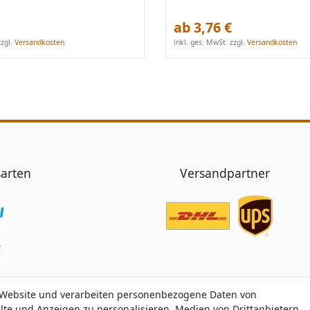
ab 3,76 €
zgl.
Versandkosten
inkl. ges. MwSt.
zzgl.
Versandkosten
arten
Versandpartner
 Website und verarbeiten personenbezogene Daten von
 Website und verarbeiten personenbezogene Daten von
alte und Anzeigen zu personalisieren, Medien von Drittanbietern
alte und Anzeigen zu personalisieren, Medien von Drittanbietern