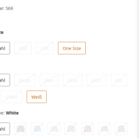
er:
569
ze
ahl
S/M
L/XL
One Size
ahl
Beige
Blau
Grau
Grün
Rot
Silber
Weiß
be:
White
ahl