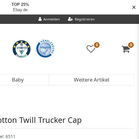
✕
Anmelden
Registrieren
0
0
Baby
Weitere Artikel
tton Twill Trucker Cap
er:
6511