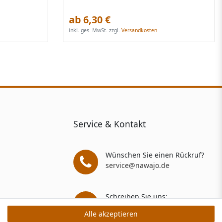
ab 6,30 €
inkl. ges. MwSt.
zzgl.
Versandkosten
Service & Kontakt
Wünschen Sie einen Rückruf?
service@nawajo.de
Schreiben Sie uns:
service@nawajo.de
Alle akzeptieren
Alle akzeptieren