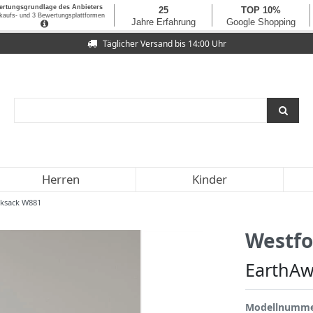
Täglicher Versand bis 14:00 Uhr
Herren
Kinder
cksack W881
Westfo
EarthAw
Modellnumm