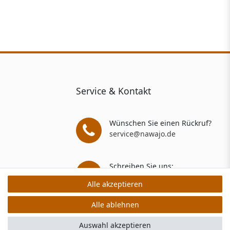
Service & Kontakt
Wünschen Sie einen Rückruf?
service@nawajo.de
Schreiben Sie uns:
service@nawajo.de
Alle akzeptieren
Alle akzeptieren
Alle ablehnen
Alle ablehnen
rs: 5 Verkaufs- und 3 Bewertungsplattformen
Auswahl akzeptieren
Auswahl akzeptieren