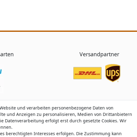
arten
Versandpartner
 Website und verarbeiten personenbezogene Daten von
 Website und verarbeiten personenbezogene Daten von
alte und Anzeigen zu personalisieren, Medien von Drittanbietern
alte und Anzeigen zu personalisieren, Medien von Drittanbietern
ie Datenverarbeitung erfolgt erst durch gesetzte Cookies. Wir
ie Datenverarbeitung erfolgt erst durch gesetzte Cookies. Wir
nennen.
nennen.
nes berechtigten Interesses erfolgen. Die Zustimmung kann
nes berechtigten Interesses erfolgen. Die Zustimmung kann
Trustami:
5.00
/
5.00
mit
319.164
Bewertungen
|
Bewertungsgrundlage des Anbiete