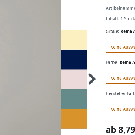
Artikelnumm
Inhalt:
1
Stück
Größe:
Keine 
Keine Ausw
Farbe:
Keine 
Keine Ausw
Hersteller Far
Keine Ausw
ab
8,79