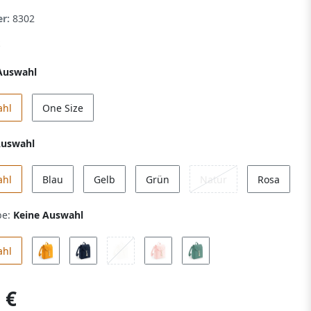
er:
8302
Auswahl
ahl
One Size
Auswahl
ahl
Blau
Gelb
Grün
Natur
Rosa
be:
Keine Auswahl
ahl
 €