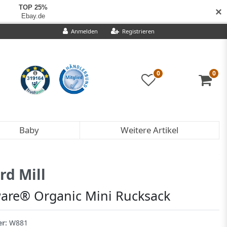
✕
Anmelden
Registrieren
0
0
Baby
Weitere Artikel
rd Mill
are® Organic Mini Rucksack
er:
W881