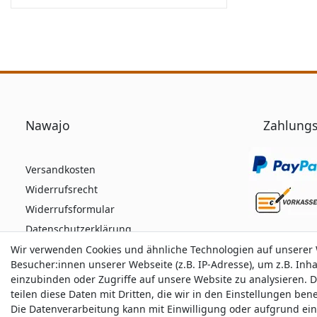
Nawajo
Zahlungs
Versandkosten
Widerrufsrecht
Widerrufsformular
Datenschutzerklärung
AGB
Wir verwenden Cookies und ähnliche Technologien auf unserer
Wir verwenden Cookies und ähnliche Technologien auf unserer
Besucher:innen unserer Webseite (z.B. IP-Adresse), um z.B. Inh
Besucher:innen unserer Webseite (z.B. IP-Adresse), um z.B. Inh
Impressum
einzubinden oder Zugriffe auf unsere Website zu analysieren. D
einzubinden oder Zugriffe auf unsere Website zu analysieren. D
teilen diese Daten mit Dritten, die wir in den Einstellungen be
teilen diese Daten mit Dritten, die wir in den Einstellungen be
Die Datenverarbeitung kann mit Einwilligung oder aufgrund ei
Die Datenverarbeitung kann mit Einwilligung oder aufgrund ei
Durchschnittliche Bewertung von
nawajo.de
bei 