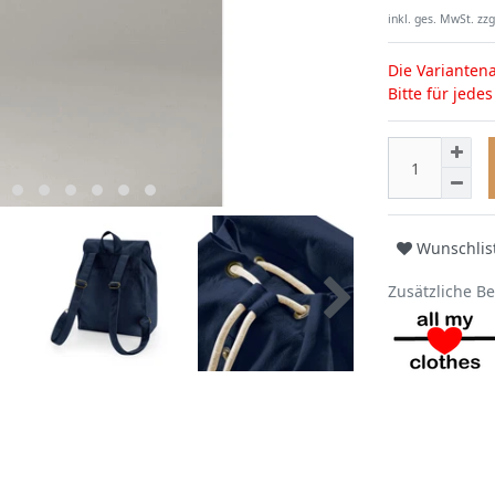
inkl. ges. MwSt. zzg
Die Variantena
Bitte für jede
Wunschlis
Zusätzliche B