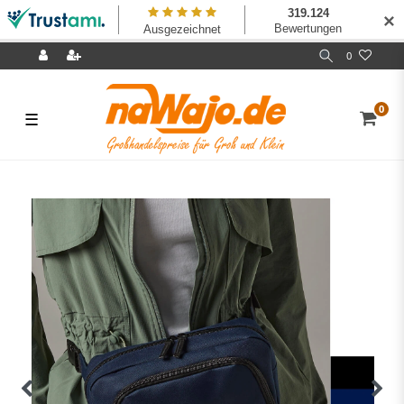
✕
0
0
☰