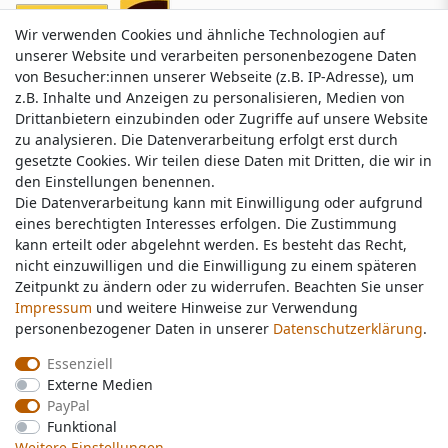
Wir verwenden Cookies und ähnliche Technologien auf
Wir verwenden Cookies und ähnliche Technologien auf
unserer Website und verarbeiten personenbezogene Daten
unserer Website und verarbeiten personenbezogene Daten
von Besucher:innen unserer Webseite (z.B. IP-Adresse), um
von Besucher:innen unserer Webseite (z.B. IP-Adresse), um
z.B. Inhalte und Anzeigen zu personalisieren, Medien von
z.B. Inhalte und Anzeigen zu personalisieren, Medien von
Drittanbietern einzubinden oder Zugriffe auf unsere Website
Drittanbietern einzubinden oder Zugriffe auf unsere Website
zu analysieren. Die Datenverarbeitung erfolgt erst durch
zu analysieren. Die Datenverarbeitung erfolgt erst durch
gesetzte Cookies. Wir teilen diese Daten mit Dritten, die wir in
gesetzte Cookies. Wir teilen diese Daten mit Dritten, die wir in
Service & Kontakt
den Einstellungen benennen.
den Einstellungen benennen.
Die Datenverarbeitung kann mit Einwilligung oder aufgrund
Die Datenverarbeitung kann mit Einwilligung oder aufgrund
eines berechtigten Interesses erfolgen. Die Zustimmung
eines berechtigten Interesses erfolgen. Die Zustimmung
Wünschen Sie einen Rückruf?
kann erteilt oder abgelehnt werden. Es besteht das Recht,
kann erteilt oder abgelehnt werden. Es besteht das Recht,
service@nawajo.de
nicht einzuwilligen und die Einwilligung zu einem späteren
nicht einzuwilligen und die Einwilligung zu einem späteren
Zeitpunkt zu ändern oder zu widerrufen. Beachten Sie unser
Zeitpunkt zu ändern oder zu widerrufen. Beachten Sie unser
Impressum
Impressum
und weitere Hinweise zur Verwendung
und weitere Hinweise zur Verwendung
Schreiben Sie uns:
personenbezogener Daten in unserer
personenbezogener Daten in unserer
Daten­schutz­erklärung
Daten­schutz­erklärung
.
.
service@nawajo.de
Essenziell
Essenziell
Externe Medien
Externe Medien
Durchschnittliche Bewertung von
nawajo.de
bei Trustami:
5.00
/
5.00
mit
319.124
PayPal
PayPal
Bewertungen
Funktional
Funktional
|
Bewertungsgrundlage des Anbieters: 5 Verkaufs- und 3 Bewertungsplattformen
Weitere Einstellungen
Weitere Einstellungen