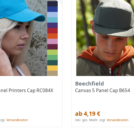
Beechfield
anel Printers Cap RC084X
Canvas 5 Panel Cap B654
ab 4,19 €
zgl.
Versandkosten
inkl. ges. MwSt.
zzgl.
Versandkosten