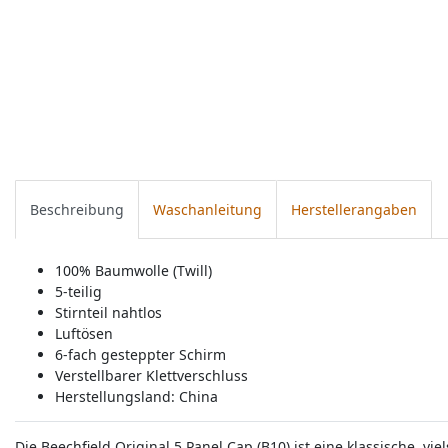
Beschreibung
Waschanleitung
Herstellerangaben
100% Baumwolle (Twill)
5-teilig
Stirnteil nahtlos
Luftösen
6-fach gesteppter Schirm
Verstellbarer Klettverschluss
Herstellungsland:
China
Die Beechfield Original 5 Panel Cap (B10) ist eine klassische, vi