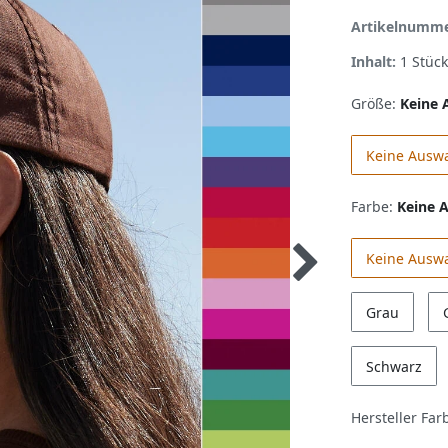
Artikelnumm
Inhalt:
1
Stück
Größe:
Keine 
Keine Ausw
Farbe:
Keine 
Keine Ausw
Grau
Schwarz
Hersteller Far