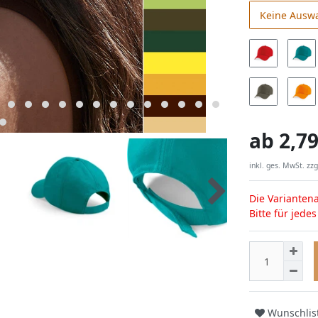
Keine Ausw
ab
2,79
inkl. ges. MwSt. zzg
Die Variantena
Bitte für jede
Wunschlis