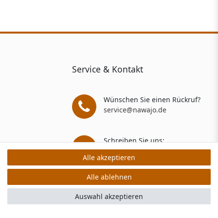
Service & Kontakt
Wünschen Sie einen Rückruf?
service@nawajo.de
Schreiben Sie uns:
service@nawajo.de
Alle akzeptieren
Alle akzeptieren
Alle ablehnen
Alle ablehnen
rs: 5 Verkaufs- und 3 Bewertungsplattformen
Auswahl akzeptieren
Auswahl akzeptieren