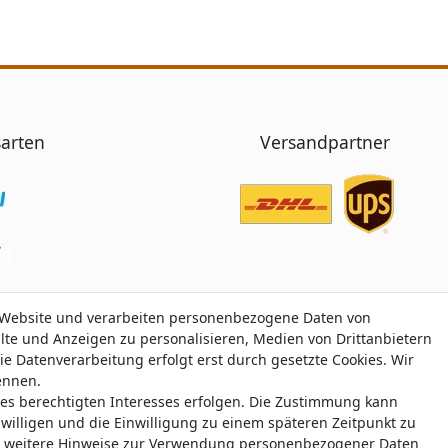
arten
Versandpartner
 Website und verarbeiten personenbezogene Daten von
 Website und verarbeiten personenbezogene Daten von
alte und Anzeigen zu personalisieren, Medien von Drittanbietern
alte und Anzeigen zu personalisieren, Medien von Drittanbietern
ie Datenverarbeitung erfolgt erst durch gesetzte Cookies. Wir
ie Datenverarbeitung erfolgt erst durch gesetzte Cookies. Wir
nennen.
nennen.
nes berechtigten Interesses erfolgen. Die Zustimmung kann
nes berechtigten Interesses erfolgen. Die Zustimmung kann
Trustami:
5.00
/
5.00
mit
319.165
Bewertungen
|
Bewertungsgrundlage des Anbiete
uwilligen und die Einwilligung zu einem späteren Zeitpunkt zu
uwilligen und die Einwilligung zu einem späteren Zeitpunkt zu
weitere Hinweise zur Verwendung personenbezogener Daten
weitere Hinweise zur Verwendung personenbezogener Daten