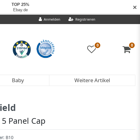
✕
Anmelden
Registrieren
0
0
Baby
Weitere Artikel
ield
 5 Panel Cap
er:
B10