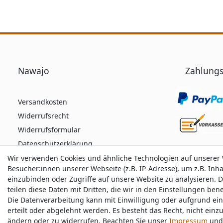
Nawajo
Zahlungs
Versandkosten
Widerrufsrecht
Widerrufsformular
Datenschutzerklärung
AGB
Wir verwenden Cookies und ähnliche Technologien auf unserer
Wir verwenden Cookies und ähnliche Technologien auf unserer
Besucher:innen unserer Webseite (z.B. IP-Adresse), um z.B. Inh
Besucher:innen unserer Webseite (z.B. IP-Adresse), um z.B. Inh
Impressum
einzubinden oder Zugriffe auf unsere Website zu analysieren. D
einzubinden oder Zugriffe auf unsere Website zu analysieren. D
teilen diese Daten mit Dritten, die wir in den Einstellungen be
teilen diese Daten mit Dritten, die wir in den Einstellungen be
Die Datenverarbeitung kann mit Einwilligung oder aufgrund ei
Die Datenverarbeitung kann mit Einwilligung oder aufgrund ei
Durchschnittliche Bewertung von
nawajo.de
bei 
erteilt oder abgelehnt werden. Es besteht das Recht, nicht einz
erteilt oder abgelehnt werden. Es besteht das Recht, nicht einz
ändern oder zu widerrufen. Beachten Sie unser
ändern oder zu widerrufen. Beachten Sie unser
Impressum
Impressum
und 
und 