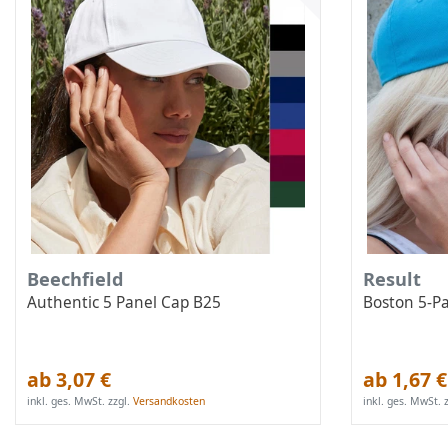
Beechfield
Result
Authentic 5 Panel Cap B25
Boston 5-P
ab 3,07 €
ab 1,67 €
inkl. ges. MwSt.
zzgl.
Versandkosten
inkl. ges. MwSt.
z