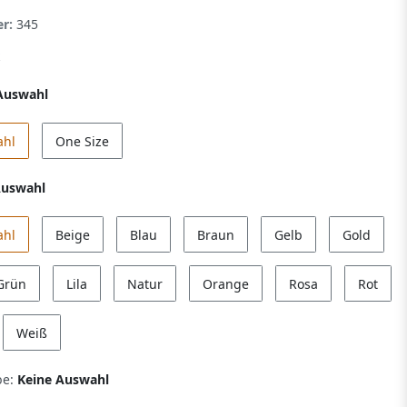
er:
345
Auswahl
ahl
One Size
Auswahl
ahl
Beige
Blau
Braun
Gelb
Gold
Grün
Lila
Natur
Orange
Rosa
Rot
Weiß
be:
Keine Auswahl