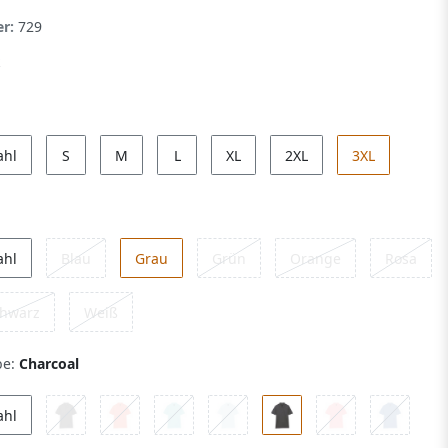
er:
729
ahl
S
M
L
XL
2XL
3XL
ahl
Blau
Grau
Grün
Orange
Rosa
hwarz
Weiß
be:
Charcoal
ahl