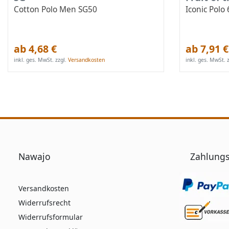
Cotton Polo Men SG50
Iconic Polo
ab 4,68 €
ab 7,91 €
inkl. ges. MwSt.
zzgl.
Versandkosten
inkl. ges. MwSt.
z
Nawajo
Zahlungs
Versandkosten
Widerrufsrecht
Widerrufsformular