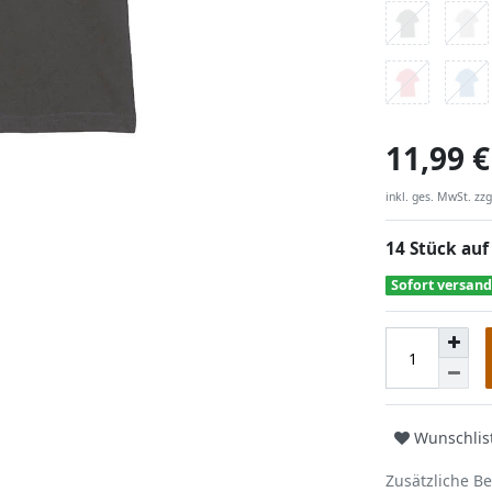
11,99 €
inkl. ges. MwSt. zzg
14 Stück auf
Sofort versand
Wunschlis
Zusätzliche B