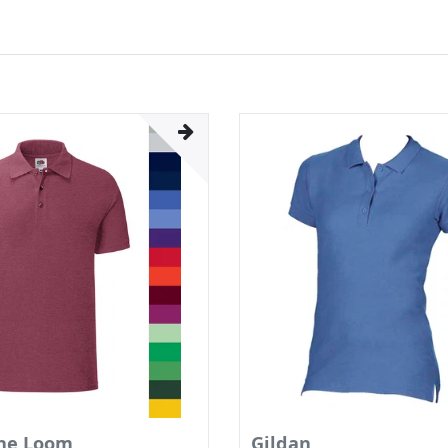
the Loom
Gildan