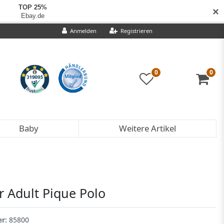
✕
Anmelden
Registrieren
0
0
Baby
Weitere Artikel
Adult Pique Polo
er:
85800