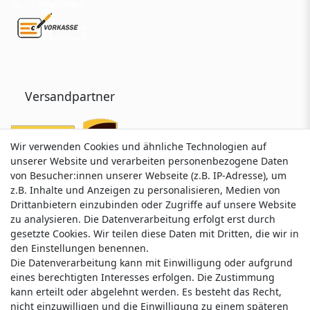
Versandpartner
Wir verwenden Cookies und ähnliche Technologien auf
Wir verwenden Cookies und ähnliche Technologien auf
unserer Website und verarbeiten personenbezogene Daten
unserer Website und verarbeiten personenbezogene Daten
von Besucher:innen unserer Webseite (z.B. IP-Adresse), um
von Besucher:innen unserer Webseite (z.B. IP-Adresse), um
z.B. Inhalte und Anzeigen zu personalisieren, Medien von
z.B. Inhalte und Anzeigen zu personalisieren, Medien von
Drittanbietern einzubinden oder Zugriffe auf unsere Website
Drittanbietern einzubinden oder Zugriffe auf unsere Website
zu analysieren. Die Datenverarbeitung erfolgt erst durch
zu analysieren. Die Datenverarbeitung erfolgt erst durch
gesetzte Cookies. Wir teilen diese Daten mit Dritten, die wir in
gesetzte Cookies. Wir teilen diese Daten mit Dritten, die wir in
Service & Kontakt
den Einstellungen benennen.
den Einstellungen benennen.
Die Datenverarbeitung kann mit Einwilligung oder aufgrund
Die Datenverarbeitung kann mit Einwilligung oder aufgrund
eines berechtigten Interesses erfolgen. Die Zustimmung
eines berechtigten Interesses erfolgen. Die Zustimmung
Wünschen Sie einen Rückruf?
kann erteilt oder abgelehnt werden. Es besteht das Recht,
kann erteilt oder abgelehnt werden. Es besteht das Recht,
service@nawajo.de
nicht einzuwilligen und die Einwilligung zu einem späteren
nicht einzuwilligen und die Einwilligung zu einem späteren