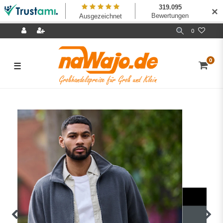
✕
0
0
☰