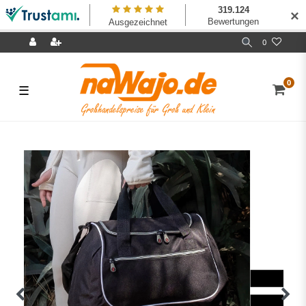
✕
0
0
☰