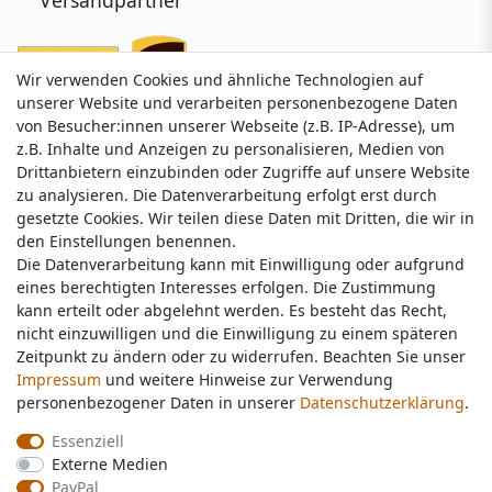
Wir verwenden Cookies und ähnliche Technologien auf
Wir verwenden Cookies und ähnliche Technologien auf
unserer Website und verarbeiten personenbezogene Daten
unserer Website und verarbeiten personenbezogene Daten
von Besucher:innen unserer Webseite (z.B. IP-Adresse), um
von Besucher:innen unserer Webseite (z.B. IP-Adresse), um
z.B. Inhalte und Anzeigen zu personalisieren, Medien von
z.B. Inhalte und Anzeigen zu personalisieren, Medien von
Drittanbietern einzubinden oder Zugriffe auf unsere Website
Drittanbietern einzubinden oder Zugriffe auf unsere Website
zu analysieren. Die Datenverarbeitung erfolgt erst durch
zu analysieren. Die Datenverarbeitung erfolgt erst durch
gesetzte Cookies. Wir teilen diese Daten mit Dritten, die wir in
gesetzte Cookies. Wir teilen diese Daten mit Dritten, die wir in
Service & Kontakt
den Einstellungen benennen.
den Einstellungen benennen.
Die Datenverarbeitung kann mit Einwilligung oder aufgrund
Die Datenverarbeitung kann mit Einwilligung oder aufgrund
eines berechtigten Interesses erfolgen. Die Zustimmung
eines berechtigten Interesses erfolgen. Die Zustimmung
Wünschen Sie einen Rückruf?
kann erteilt oder abgelehnt werden. Es besteht das Recht,
kann erteilt oder abgelehnt werden. Es besteht das Recht,
service@nawajo.de
nicht einzuwilligen und die Einwilligung zu einem späteren
nicht einzuwilligen und die Einwilligung zu einem späteren
Zeitpunkt zu ändern oder zu widerrufen. Beachten Sie unser
Zeitpunkt zu ändern oder zu widerrufen. Beachten Sie unser
Impressum
Impressum
und weitere Hinweise zur Verwendung
und weitere Hinweise zur Verwendung
Schreiben Sie uns:
personenbezogener Daten in unserer
personenbezogener Daten in unserer
Daten­schutz­erklärung
Daten­schutz­erklärung
.
.
service@nawajo.de
Essenziell
Essenziell
Externe Medien
Externe Medien
Durchschnittliche Bewertung von
nawajo.de
bei Trustami:
5.00
/
5.00
mit
319.124
PayPal
PayPal