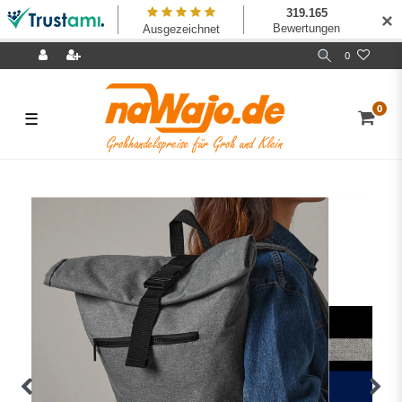
✕
0
0
☰