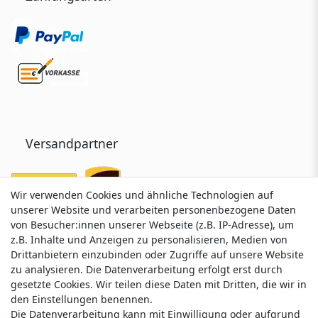
Versandpartner
Wir verwenden Cookies und ähnliche Technologien auf
Wir verwenden Cookies und ähnliche Technologien auf
unserer Website und verarbeiten personenbezogene Daten
unserer Website und verarbeiten personenbezogene Daten
von Besucher:innen unserer Webseite (z.B. IP-Adresse), um
von Besucher:innen unserer Webseite (z.B. IP-Adresse), um
z.B. Inhalte und Anzeigen zu personalisieren, Medien von
z.B. Inhalte und Anzeigen zu personalisieren, Medien von
Drittanbietern einzubinden oder Zugriffe auf unsere Website
Drittanbietern einzubinden oder Zugriffe auf unsere Website
zu analysieren. Die Datenverarbeitung erfolgt erst durch
zu analysieren. Die Datenverarbeitung erfolgt erst durch
gesetzte Cookies. Wir teilen diese Daten mit Dritten, die wir in
gesetzte Cookies. Wir teilen diese Daten mit Dritten, die wir in
Service & Kontakt
den Einstellungen benennen.
den Einstellungen benennen.
Die Datenverarbeitung kann mit Einwilligung oder aufgrund
Die Datenverarbeitung kann mit Einwilligung oder aufgrund