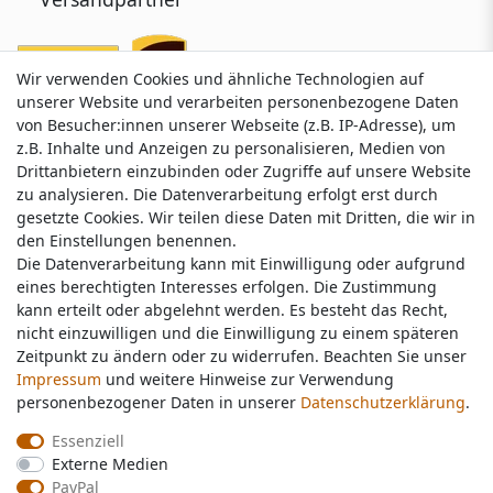
Wir verwenden Cookies und ähnliche Technologien auf
Wir verwenden Cookies und ähnliche Technologien auf
unserer Website und verarbeiten personenbezogene Daten
unserer Website und verarbeiten personenbezogene Daten
von Besucher:innen unserer Webseite (z.B. IP-Adresse), um
von Besucher:innen unserer Webseite (z.B. IP-Adresse), um
z.B. Inhalte und Anzeigen zu personalisieren, Medien von
z.B. Inhalte und Anzeigen zu personalisieren, Medien von
Drittanbietern einzubinden oder Zugriffe auf unsere Website
Drittanbietern einzubinden oder Zugriffe auf unsere Website
zu analysieren. Die Datenverarbeitung erfolgt erst durch
zu analysieren. Die Datenverarbeitung erfolgt erst durch
gesetzte Cookies. Wir teilen diese Daten mit Dritten, die wir in
gesetzte Cookies. Wir teilen diese Daten mit Dritten, die wir in
Service & Kontakt
den Einstellungen benennen.
den Einstellungen benennen.
Die Datenverarbeitung kann mit Einwilligung oder aufgrund
Die Datenverarbeitung kann mit Einwilligung oder aufgrund
eines berechtigten Interesses erfolgen. Die Zustimmung
eines berechtigten Interesses erfolgen. Die Zustimmung
Wünschen Sie einen Rückruf?
kann erteilt oder abgelehnt werden. Es besteht das Recht,
kann erteilt oder abgelehnt werden. Es besteht das Recht,
service@nawajo.de
nicht einzuwilligen und die Einwilligung zu einem späteren
nicht einzuwilligen und die Einwilligung zu einem späteren
Zeitpunkt zu ändern oder zu widerrufen. Beachten Sie unser
Zeitpunkt zu ändern oder zu widerrufen. Beachten Sie unser
Impressum
Impressum
und weitere Hinweise zur Verwendung
und weitere Hinweise zur Verwendung
Schreiben Sie uns:
personenbezogener Daten in unserer
personenbezogener Daten in unserer
Daten­schutz­erklärung
Daten­schutz­erklärung
.
.
service@nawajo.de
Essenziell
Essenziell
Externe Medien
Externe Medien
Durchschnittliche Bewertung von
nawajo.de
bei Trustami:
5.00
/
5.00
mit
319.124
PayPal
PayPal