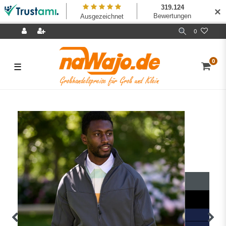
✕
0
0
☰