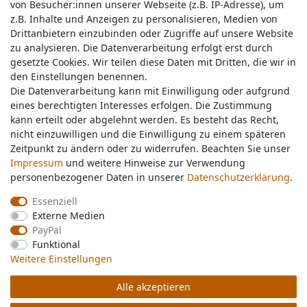
von Besucher:innen unserer Webseite (z.B. IP-Adresse), um
von Besucher:innen unserer Webseite (z.B. IP-Adresse), um
z.B. Inhalte und Anzeigen zu personalisieren, Medien von
z.B. Inhalte und Anzeigen zu personalisieren, Medien von
Drittanbietern einzubinden oder Zugriffe auf unsere Website
Drittanbietern einzubinden oder Zugriffe auf unsere Website
zu analysieren. Die Datenverarbeitung erfolgt erst durch
zu analysieren. Die Datenverarbeitung erfolgt erst durch
gesetzte Cookies. Wir teilen diese Daten mit Dritten, die wir in
gesetzte Cookies. Wir teilen diese Daten mit Dritten, die wir in
Service & Kontakt
den Einstellungen benennen.
den Einstellungen benennen.
Die Datenverarbeitung kann mit Einwilligung oder aufgrund
Die Datenverarbeitung kann mit Einwilligung oder aufgrund
eines berechtigten Interesses erfolgen. Die Zustimmung
eines berechtigten Interesses erfolgen. Die Zustimmung
Wünschen Sie einen Rückruf?
kann erteilt oder abgelehnt werden. Es besteht das Recht,
kann erteilt oder abgelehnt werden. Es besteht das Recht,
service@nawajo.de
nicht einzuwilligen und die Einwilligung zu einem späteren
nicht einzuwilligen und die Einwilligung zu einem späteren
Zeitpunkt zu ändern oder zu widerrufen. Beachten Sie unser
Zeitpunkt zu ändern oder zu widerrufen. Beachten Sie unser
Impressum
Impressum
und weitere Hinweise zur Verwendung
und weitere Hinweise zur Verwendung
Schreiben Sie uns:
personenbezogener Daten in unserer
personenbezogener Daten in unserer
Daten­schutz­erklärung
Daten­schutz­erklärung
.
.
service@nawajo.de
Essenziell
Essenziell
Externe Medien
Externe Medien
Durchschnittliche Bewertung von
nawajo.de
bei Trustami:
5.00
/
5.00
mit
319.175
PayPal
PayPal
Bewertungen
Funktional
Funktional
|
Bewertungsgrundlage des Anbieters: 5 Verkaufs- und 3 Bewertungsplattformen
Weitere Einstellungen
Weitere Einstellungen
Alle akzeptieren
Alle akzeptieren
© Copyright 2026 nawajo.de | Alle Rechte vorbehalten.