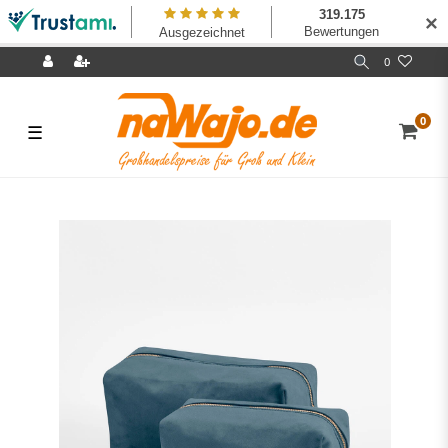
✕
0
0
☰