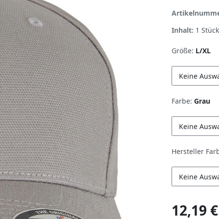
Artikelnumm
Inhalt:
1
Stück
Größe:
L/XL
Keine Ausw
Farbe:
Grau
Keine Ausw
Hersteller Far
Keine Ausw
12,19 €