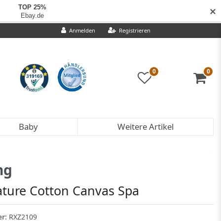
✕
Anmelden
Registrieren
0
0
Baby
Weitere Artikel
ng
ature Cotton Canvas Spa
er:
RXZ2109