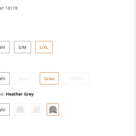
er:
18178
ahl
S/M
L/XL
ahl
Braun
Grau
Schwarz
be:
Heather Grey
ahl