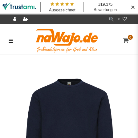
✕
0
0
☰