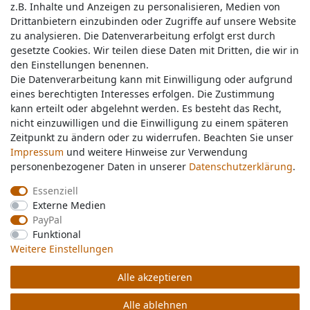
z.B. Inhalte und Anzeigen zu personalisieren, Medien von
z.B. Inhalte und Anzeigen zu personalisieren, Medien von
Drittanbietern einzubinden oder Zugriffe auf unsere Website
Drittanbietern einzubinden oder Zugriffe auf unsere Website
zu analysieren. Die Datenverarbeitung erfolgt erst durch
zu analysieren. Die Datenverarbeitung erfolgt erst durch
gesetzte Cookies. Wir teilen diese Daten mit Dritten, die wir in
gesetzte Cookies. Wir teilen diese Daten mit Dritten, die wir in
Service & Kontakt
den Einstellungen benennen.
den Einstellungen benennen.
Die Datenverarbeitung kann mit Einwilligung oder aufgrund
Die Datenverarbeitung kann mit Einwilligung oder aufgrund
eines berechtigten Interesses erfolgen. Die Zustimmung
eines berechtigten Interesses erfolgen. Die Zustimmung
Wünschen Sie einen Rückruf?
kann erteilt oder abgelehnt werden. Es besteht das Recht,
kann erteilt oder abgelehnt werden. Es besteht das Recht,
service@nawajo.de
nicht einzuwilligen und die Einwilligung zu einem späteren
nicht einzuwilligen und die Einwilligung zu einem späteren
Zeitpunkt zu ändern oder zu widerrufen. Beachten Sie unser
Zeitpunkt zu ändern oder zu widerrufen. Beachten Sie unser
Impressum
Impressum
und weitere Hinweise zur Verwendung
und weitere Hinweise zur Verwendung
Schreiben Sie uns:
personenbezogener Daten in unserer
personenbezogener Daten in unserer
Daten­schutz­erklärung
Daten­schutz­erklärung
.
.
service@nawajo.de
Essenziell
Essenziell
Externe Medien
Externe Medien
Durchschnittliche Bewertung von
nawajo.de
bei Trustami:
5.00
/
5.00
mit
319.175
PayPal
PayPal
Bewertungen
Funktional
Funktional
|
Bewertungsgrundlage des Anbieters: 5 Verkaufs- und 3 Bewertungsplattformen
Weitere Einstellungen
Weitere Einstellungen
Alle akzeptieren
Alle akzeptieren
© Copyright 2026 nawajo.de | Alle Rechte vorbehalten.
Alle ablehnen
Alle ablehnen