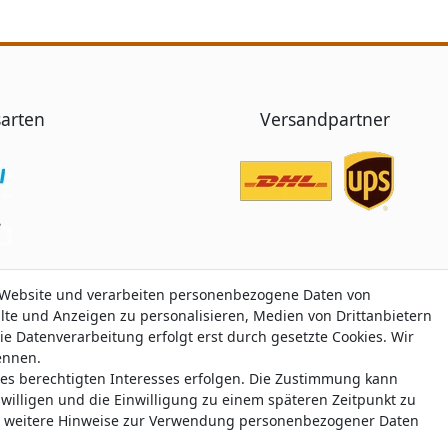
arten
Versandpartner
 Website und verarbeiten personenbezogene Daten von
 Website und verarbeiten personenbezogene Daten von
alte und Anzeigen zu personalisieren, Medien von Drittanbietern
alte und Anzeigen zu personalisieren, Medien von Drittanbietern
ie Datenverarbeitung erfolgt erst durch gesetzte Cookies. Wir
ie Datenverarbeitung erfolgt erst durch gesetzte Cookies. Wir
nennen.
nennen.
nes berechtigten Interesses erfolgen. Die Zustimmung kann
nes berechtigten Interesses erfolgen. Die Zustimmung kann
Trustami:
5.00
/
5.00
mit
319.175
Bewertungen
|
Bewertungsgrundlage des Anbiete
uwilligen und die Einwilligung zu einem späteren Zeitpunkt zu
uwilligen und die Einwilligung zu einem späteren Zeitpunkt zu
weitere Hinweise zur Verwendung personenbezogener Daten
weitere Hinweise zur Verwendung personenbezogener Daten