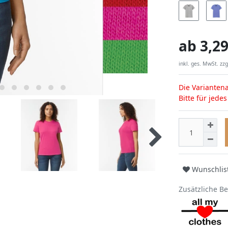
ab
3,29
inkl. ges. MwSt. zzg
Die Variantena
Bitte für jede
Wunschlis
Zusätzliche B