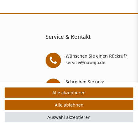
Service & Kontakt
Wünschen Sie einen Rückruf?
service@nawajo.de
Schreiben Sie uns:
service@nawajo.de
Alle akzeptieren
Alle akzeptieren
Alle ablehnen
Alle ablehnen
Auswahl akzeptieren
Auswahl akzeptieren
rs: 5 Verkaufs- und 3 Bewertungsplattformen