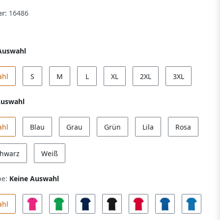
er:
16486
Auswahl
ahl
S
M
L
XL
2XL
3XL
Auswahl
ahl
Blau
Grau
Grün
Lila
Rosa
hwarz
Weiß
be:
Keine Auswahl
ahl