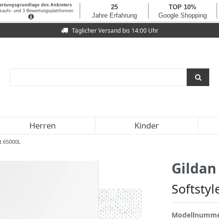
Täglicher Versand bis 14:00 Uhr
Herren
Kinder
t 65000L
Gildan
Softsty
Modellnumm