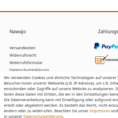
Nawajo
Zahlungs
Versandkosten
Widerrufsrecht
Widerrufsformular
Datenschutzerklärung
AGB
Wir verwenden Cookies und ähnliche Technologien auf unserer
Wir verwenden Cookies und ähnliche Technologien auf unserer
Besucher:innen unserer Webseite (z.B. IP-Adresse), um z.B. Inh
Besucher:innen unserer Webseite (z.B. IP-Adresse), um z.B. Inh
Impressum
einzubinden oder Zugriffe auf unsere Website zu analysieren. D
einzubinden oder Zugriffe auf unsere Website zu analysieren. D
teilen diese Daten mit Dritten, die wir in den Einstellungen be
teilen diese Daten mit Dritten, die wir in den Einstellungen be
Die Datenverarbeitung kann mit Einwilligung oder aufgrund ei
Die Datenverarbeitung kann mit Einwilligung oder aufgrund ei
Durchschnittliche Bewertung von
nawajo.de
bei 
erteilt oder abgelehnt werden. Es besteht das Recht, nicht einz
erteilt oder abgelehnt werden. Es besteht das Recht, nicht einz
ändern oder zu widerrufen. Beachten Sie unser
ändern oder zu widerrufen. Beachten Sie unser
Impressum
Impressum
und 
und 
in unserer
in unserer
Daten­schutz­erklärung
Daten­schutz­erklärung
.
.