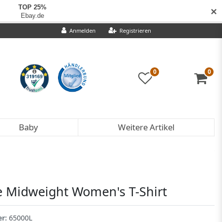
✕
Anmelden
Registrieren
0
0
Baby
Weitere Artikel
le Midweight Women's T-Shirt
er:
65000L