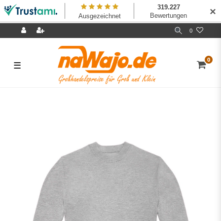
✕
0
0
☰