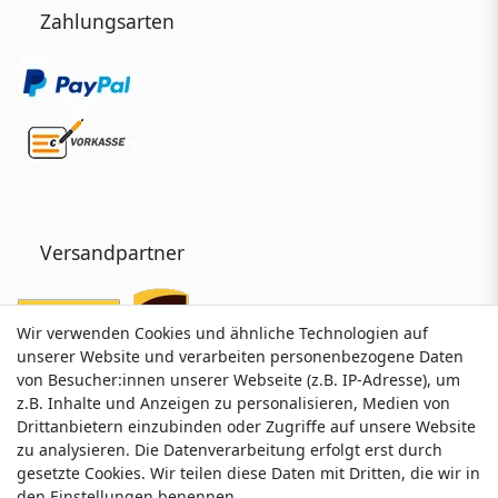
Zahlungsarten
Versandpartner
Wir verwenden Cookies und ähnliche Technologien auf
Wir verwenden Cookies und ähnliche Technologien auf
unserer Website und verarbeiten personenbezogene Daten
unserer Website und verarbeiten personenbezogene Daten
von Besucher:innen unserer Webseite (z.B. IP-Adresse), um
von Besucher:innen unserer Webseite (z.B. IP-Adresse), um
z.B. Inhalte und Anzeigen zu personalisieren, Medien von
z.B. Inhalte und Anzeigen zu personalisieren, Medien von
Drittanbietern einzubinden oder Zugriffe auf unsere Website
Drittanbietern einzubinden oder Zugriffe auf unsere Website
zu analysieren. Die Datenverarbeitung erfolgt erst durch
zu analysieren. Die Datenverarbeitung erfolgt erst durch
gesetzte Cookies. Wir teilen diese Daten mit Dritten, die wir in
gesetzte Cookies. Wir teilen diese Daten mit Dritten, die wir in
Service & Kontakt
den Einstellungen benennen.
den Einstellungen benennen.