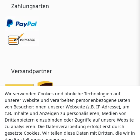
Zahlungsarten
Versandpartner
Wir verwenden Cookies und ähnliche Technologien auf
Wir verwenden Cookies und ähnliche Technologien auf
unserer Website und verarbeiten personenbezogene Daten
unserer Website und verarbeiten personenbezogene Daten
von Besucher:innen unserer Webseite (z.B. IP-Adresse), um
von Besucher:innen unserer Webseite (z.B. IP-Adresse), um
z.B. Inhalte und Anzeigen zu personalisieren, Medien von
z.B. Inhalte und Anzeigen zu personalisieren, Medien von
Drittanbietern einzubinden oder Zugriffe auf unsere Website
Drittanbietern einzubinden oder Zugriffe auf unsere Website
zu analysieren. Die Datenverarbeitung erfolgt erst durch
zu analysieren. Die Datenverarbeitung erfolgt erst durch
gesetzte Cookies. Wir teilen diese Daten mit Dritten, die wir in
gesetzte Cookies. Wir teilen diese Daten mit Dritten, die wir in
Service & Kontakt
den Einstellungen benennen.
den Einstellungen benennen.