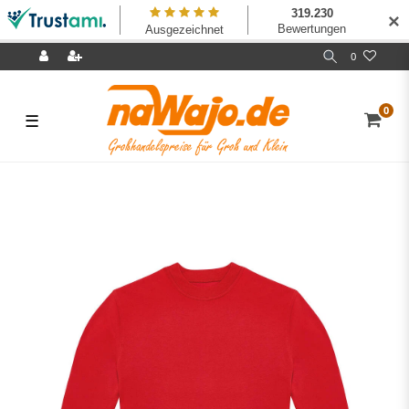
✕
0
0
☰