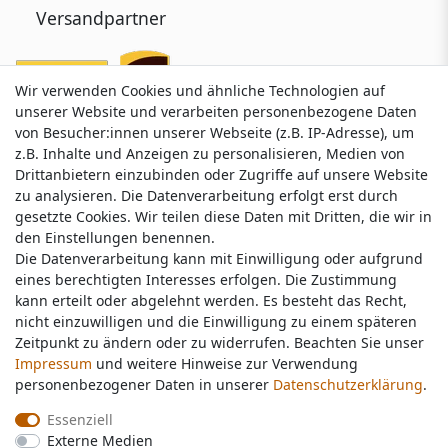
Versandpartner
Wir verwenden Cookies und ähnliche Technologien auf
Wir verwenden Cookies und ähnliche Technologien auf
unserer Website und verarbeiten personenbezogene Daten
unserer Website und verarbeiten personenbezogene Daten
von Besucher:innen unserer Webseite (z.B. IP-Adresse), um
von Besucher:innen unserer Webseite (z.B. IP-Adresse), um
z.B. Inhalte und Anzeigen zu personalisieren, Medien von
z.B. Inhalte und Anzeigen zu personalisieren, Medien von
Drittanbietern einzubinden oder Zugriffe auf unsere Website
Drittanbietern einzubinden oder Zugriffe auf unsere Website
zu analysieren. Die Datenverarbeitung erfolgt erst durch
zu analysieren. Die Datenverarbeitung erfolgt erst durch
gesetzte Cookies. Wir teilen diese Daten mit Dritten, die wir in
gesetzte Cookies. Wir teilen diese Daten mit Dritten, die wir in
Service & Kontakt
den Einstellungen benennen.
den Einstellungen benennen.
Die Datenverarbeitung kann mit Einwilligung oder aufgrund
Die Datenverarbeitung kann mit Einwilligung oder aufgrund
eines berechtigten Interesses erfolgen. Die Zustimmung
eines berechtigten Interesses erfolgen. Die Zustimmung
Wünschen Sie einen Rückruf?
kann erteilt oder abgelehnt werden. Es besteht das Recht,
kann erteilt oder abgelehnt werden. Es besteht das Recht,
service@nawajo.de
nicht einzuwilligen und die Einwilligung zu einem späteren
nicht einzuwilligen und die Einwilligung zu einem späteren
Zeitpunkt zu ändern oder zu widerrufen. Beachten Sie unser
Zeitpunkt zu ändern oder zu widerrufen. Beachten Sie unser
Impressum
Impressum
und weitere Hinweise zur Verwendung
und weitere Hinweise zur Verwendung
Schreiben Sie uns:
personenbezogener Daten in unserer
personenbezogener Daten in unserer
Daten­schutz­erklärung
Daten­schutz­erklärung
.
.
service@nawajo.de
Essenziell
Essenziell
Externe Medien
Externe Medien