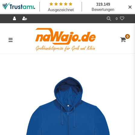
✕
0
0
☰