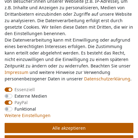
von Besucher:innen unserer Webseite (z.B. IP-Adresse), um
von Besucher:innen unserer Webseite (z.B. IP-Adresse), um
z.B. Inhalte und Anzeigen zu personalisieren, Medien von
z.B. Inhalte und Anzeigen zu personalisieren, Medien von
Drittanbietern einzubinden oder Zugriffe auf unsere Website
Drittanbietern einzubinden oder Zugriffe auf unsere Website
zu analysieren. Die Datenverarbeitung erfolgt erst durch
zu analysieren. Die Datenverarbeitung erfolgt erst durch
gesetzte Cookies. Wir teilen diese Daten mit Dritten, die wir in
gesetzte Cookies. Wir teilen diese Daten mit Dritten, die wir in
Service & Kontakt
den Einstellungen benennen.
den Einstellungen benennen.
Die Datenverarbeitung kann mit Einwilligung oder aufgrund
Die Datenverarbeitung kann mit Einwilligung oder aufgrund
eines berechtigten Interesses erfolgen. Die Zustimmung
eines berechtigten Interesses erfolgen. Die Zustimmung
Wünschen Sie einen Rückruf?
kann erteilt oder abgelehnt werden. Es besteht das Recht,
kann erteilt oder abgelehnt werden. Es besteht das Recht,
service@nawajo.de
nicht einzuwilligen und die Einwilligung zu einem späteren
nicht einzuwilligen und die Einwilligung zu einem späteren
Zeitpunkt zu ändern oder zu widerrufen. Beachten Sie unser
Zeitpunkt zu ändern oder zu widerrufen. Beachten Sie unser
Impressum
Impressum
und weitere Hinweise zur Verwendung
und weitere Hinweise zur Verwendung
Schreiben Sie uns:
personenbezogener Daten in unserer
personenbezogener Daten in unserer
Daten­schutz­erklärung
Daten­schutz­erklärung
.
.
service@nawajo.de
Essenziell
Essenziell
Externe Medien
Externe Medien
Durchschnittliche Bewertung von
nawajo.de
bei Trustami:
5.00
/
5.00
mit
319.175
PayPal
PayPal
Bewertungen
Funktional
Funktional
|
Bewertungsgrundlage des Anbieters: 5 Verkaufs- und 3 Bewertungsplattformen
Weitere Einstellungen
Weitere Einstellungen
Alle akzeptieren
Alle akzeptieren
© Copyright 2026 nawajo.de | Alle Rechte vorbehalten.