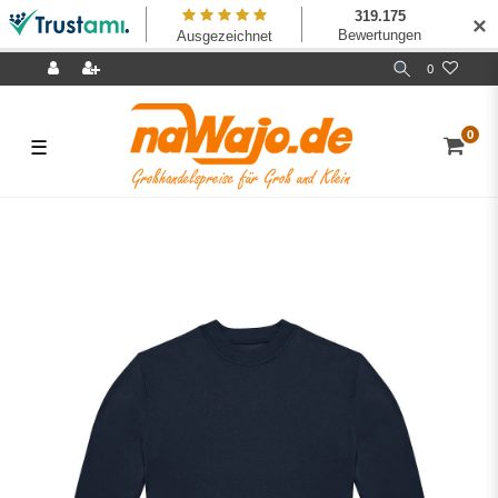
✕
0
0
☰