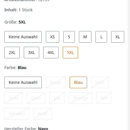
Inhalt:
1
Stück
Größe:
5XL
Keine Auswahl
XS
S
M
L
XL
2XL
3XL
4XL
5XL
Farbe:
Blau
Keine Auswahl
Beige
Blau
Gelb
Grau
Grün
Lila
Orange
Rot
Schwarz
Weiß
Hersteller Farbe:
Navy