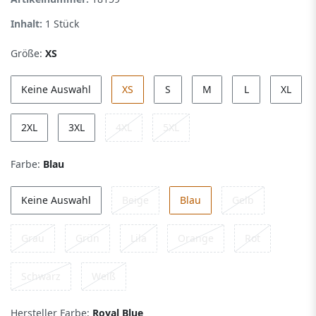
Inhalt:
1
Stück
Größe:
XS
Keine Auswahl
XS
S
M
L
XL
2XL
3XL
4XL
5XL
Farbe:
Blau
Keine Auswahl
Beige
Blau
Gelb
Grau
Grün
Lila
Orange
Rot
Schwarz
Weiß
Hersteller Farbe:
Royal Blue