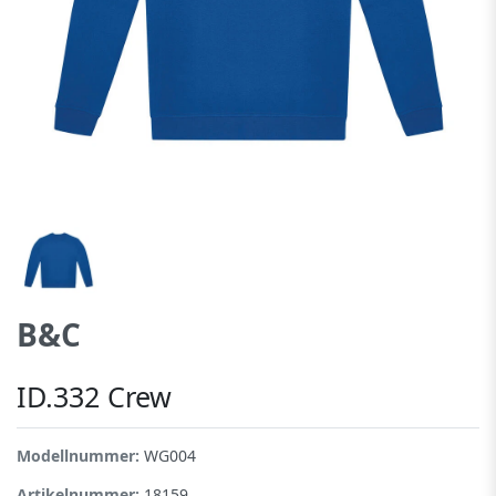
B&C
ID.332 Crew
Modellnummer:
WG004
Artikelnummer:
18159