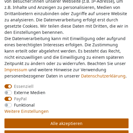
von Besucher:innen unserer Webseite (z.B. IP-Adresse), um
von Besucher:innen unserer Webseite (z.B. IP-Adresse), um
z.B. Inhalte und Anzeigen zu personalisieren, Medien von
z.B. Inhalte und Anzeigen zu personalisieren, Medien von
Drittanbietern einzubinden oder Zugriffe auf unsere Website
Drittanbietern einzubinden oder Zugriffe auf unsere Website
zu analysieren. Die Datenverarbeitung erfolgt erst durch
zu analysieren. Die Datenverarbeitung erfolgt erst durch
gesetzte Cookies. Wir teilen diese Daten mit Dritten, die wir in
gesetzte Cookies. Wir teilen diese Daten mit Dritten, die wir in
Service & Kontakt
den Einstellungen benennen.
den Einstellungen benennen.
Die Datenverarbeitung kann mit Einwilligung oder aufgrund
Die Datenverarbeitung kann mit Einwilligung oder aufgrund
eines berechtigten Interesses erfolgen. Die Zustimmung
eines berechtigten Interesses erfolgen. Die Zustimmung
Wünschen Sie einen Rückruf?
kann erteilt oder abgelehnt werden. Es besteht das Recht,
kann erteilt oder abgelehnt werden. Es besteht das Recht,
service@nawajo.de
nicht einzuwilligen und die Einwilligung zu einem späteren
nicht einzuwilligen und die Einwilligung zu einem späteren
Zeitpunkt zu ändern oder zu widerrufen. Beachten Sie unser
Zeitpunkt zu ändern oder zu widerrufen. Beachten Sie unser
Impressum
Impressum
und weitere Hinweise zur Verwendung
und weitere Hinweise zur Verwendung
Schreiben Sie uns:
personenbezogener Daten in unserer
personenbezogener Daten in unserer
Daten­schutz­erklärung
Daten­schutz­erklärung
.
.
service@nawajo.de
Essenziell
Essenziell
Externe Medien
Externe Medien
Durchschnittliche Bewertung von
nawajo.de
bei Trustami:
5.00
/
5.00
mit
319.175
PayPal
PayPal
Bewertungen
Funktional
Funktional
|
Bewertungsgrundlage des Anbieters: 5 Verkaufs- und 3 Bewertungsplattformen
Weitere Einstellungen
Weitere Einstellungen
Alle akzeptieren
Alle akzeptieren
© Copyright 2026 nawajo.de | Alle Rechte vorbehalten.