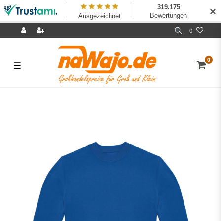
✕
0
0
☰