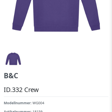
B&C
ID.332 Crew
Modellnummer:
WG004
Artikelnummer:
18159