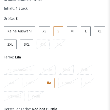
Inhalt:
1
Stück
Größe:
S
Keine Auswahl
XS
S
M
L
XL
2XL
3XL
4XL
5XL
Farbe:
Lila
Keine Auswahl
Beige
Blau
Gelb
Grau
Grün
Lila
Orange
Rot
Schwarz
Weiß
Hersteller Farbe:
Radiant Purple