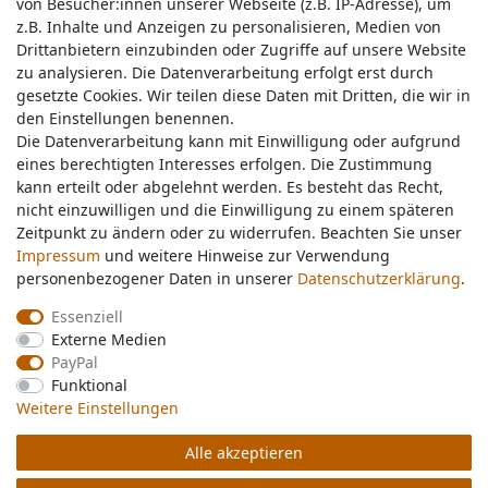
von Besucher:innen unserer Webseite (z.B. IP-Adresse), um
von Besucher:innen unserer Webseite (z.B. IP-Adresse), um
z.B. Inhalte und Anzeigen zu personalisieren, Medien von
z.B. Inhalte und Anzeigen zu personalisieren, Medien von
Drittanbietern einzubinden oder Zugriffe auf unsere Website
Drittanbietern einzubinden oder Zugriffe auf unsere Website
zu analysieren. Die Datenverarbeitung erfolgt erst durch
zu analysieren. Die Datenverarbeitung erfolgt erst durch
gesetzte Cookies. Wir teilen diese Daten mit Dritten, die wir in
gesetzte Cookies. Wir teilen diese Daten mit Dritten, die wir in
Service & Kontakt
den Einstellungen benennen.
den Einstellungen benennen.
Die Datenverarbeitung kann mit Einwilligung oder aufgrund
Die Datenverarbeitung kann mit Einwilligung oder aufgrund
eines berechtigten Interesses erfolgen. Die Zustimmung
eines berechtigten Interesses erfolgen. Die Zustimmung
Wünschen Sie einen Rückruf?
kann erteilt oder abgelehnt werden. Es besteht das Recht,
kann erteilt oder abgelehnt werden. Es besteht das Recht,
service@nawajo.de
nicht einzuwilligen und die Einwilligung zu einem späteren
nicht einzuwilligen und die Einwilligung zu einem späteren
Zeitpunkt zu ändern oder zu widerrufen. Beachten Sie unser
Zeitpunkt zu ändern oder zu widerrufen. Beachten Sie unser
Impressum
Impressum
und weitere Hinweise zur Verwendung
und weitere Hinweise zur Verwendung
Schreiben Sie uns:
personenbezogener Daten in unserer
personenbezogener Daten in unserer
Daten­schutz­erklärung
Daten­schutz­erklärung
.
.
service@nawajo.de
Essenziell
Essenziell
Externe Medien
Externe Medien
Durchschnittliche Bewertung von
nawajo.de
bei Trustami:
5.00
/
5.00
mit
319.209
PayPal
PayPal
Bewertungen
Funktional
Funktional
|
Bewertungsgrundlage des Anbieters: 5 Verkaufs- und 3 Bewertungsplattformen
Weitere Einstellungen
Weitere Einstellungen
Alle akzeptieren
Alle akzeptieren
© Copyright 2026 nawajo.de | Alle Rechte vorbehalten.