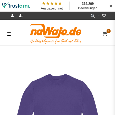
✕
0
0
☰