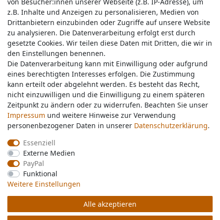
von Besucher:innen unserer Webseite (z.B. IP-Adresse), um
von Besucher:innen unserer Webseite (z.B. IP-Adresse), um
z.B. Inhalte und Anzeigen zu personalisieren, Medien von
z.B. Inhalte und Anzeigen zu personalisieren, Medien von
Drittanbietern einzubinden oder Zugriffe auf unsere Website
Drittanbietern einzubinden oder Zugriffe auf unsere Website
zu analysieren. Die Datenverarbeitung erfolgt erst durch
zu analysieren. Die Datenverarbeitung erfolgt erst durch
gesetzte Cookies. Wir teilen diese Daten mit Dritten, die wir in
gesetzte Cookies. Wir teilen diese Daten mit Dritten, die wir in
Service & Kontakt
den Einstellungen benennen.
den Einstellungen benennen.
Die Datenverarbeitung kann mit Einwilligung oder aufgrund
Die Datenverarbeitung kann mit Einwilligung oder aufgrund
eines berechtigten Interesses erfolgen. Die Zustimmung
eines berechtigten Interesses erfolgen. Die Zustimmung
Wünschen Sie einen Rückruf?
kann erteilt oder abgelehnt werden. Es besteht das Recht,
kann erteilt oder abgelehnt werden. Es besteht das Recht,
service@nawajo.de
nicht einzuwilligen und die Einwilligung zu einem späteren
nicht einzuwilligen und die Einwilligung zu einem späteren
Zeitpunkt zu ändern oder zu widerrufen. Beachten Sie unser
Zeitpunkt zu ändern oder zu widerrufen. Beachten Sie unser
Impressum
Impressum
und weitere Hinweise zur Verwendung
und weitere Hinweise zur Verwendung
Schreiben Sie uns:
personenbezogener Daten in unserer
personenbezogener Daten in unserer
Daten­schutz­erklärung
Daten­schutz­erklärung
.
.
service@nawajo.de
Essenziell
Essenziell
Externe Medien
Externe Medien
Durchschnittliche Bewertung von
nawajo.de
bei Trustami:
5.00
/
5.00
mit
319.227
PayPal
PayPal
Bewertungen
Funktional
Funktional
|
Bewertungsgrundlage des Anbieters: 5 Verkaufs- und 3 Bewertungsplattformen
Weitere Einstellungen
Weitere Einstellungen
Alle akzeptieren
Alle akzeptieren
© Copyright 2026 nawajo.de | Alle Rechte vorbehalten.