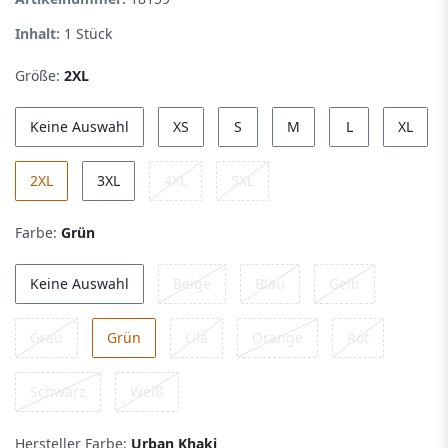
Inhalt:
1
Stück
Größe:
2XL
Keine Auswahl
XS
S
M
L
XL
2XL
3XL
4XL
5XL
Farbe:
Grün
Keine Auswahl
Beige
Blau
Gelb
Grau
Grün
Lila
Orange
Rot
Schwarz
Weiß
Hersteller Farbe:
Urban Khaki