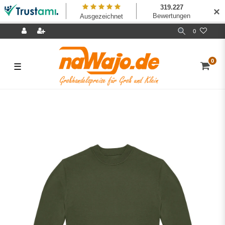
✕
0
0
☰