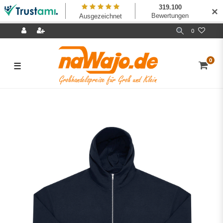
✕
0
0
☰