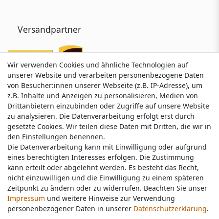
Versandpartner
Wir verwenden Cookies und ähnliche Technologien auf
Wir verwenden Cookies und ähnliche Technologien auf
unserer Website und verarbeiten personenbezogene Daten
unserer Website und verarbeiten personenbezogene Daten
von Besucher:innen unserer Webseite (z.B. IP-Adresse), um
von Besucher:innen unserer Webseite (z.B. IP-Adresse), um
z.B. Inhalte und Anzeigen zu personalisieren, Medien von
z.B. Inhalte und Anzeigen zu personalisieren, Medien von
Drittanbietern einzubinden oder Zugriffe auf unsere Website
Drittanbietern einzubinden oder Zugriffe auf unsere Website
zu analysieren. Die Datenverarbeitung erfolgt erst durch
zu analysieren. Die Datenverarbeitung erfolgt erst durch
gesetzte Cookies. Wir teilen diese Daten mit Dritten, die wir in
gesetzte Cookies. Wir teilen diese Daten mit Dritten, die wir in
Service & Kontakt
den Einstellungen benennen.
den Einstellungen benennen.
Die Datenverarbeitung kann mit Einwilligung oder aufgrund
Die Datenverarbeitung kann mit Einwilligung oder aufgrund
eines berechtigten Interesses erfolgen. Die Zustimmung
eines berechtigten Interesses erfolgen. Die Zustimmung
Wünschen Sie einen Rückruf?
kann erteilt oder abgelehnt werden. Es besteht das Recht,
kann erteilt oder abgelehnt werden. Es besteht das Recht,
service@nawajo.de
nicht einzuwilligen und die Einwilligung zu einem späteren
nicht einzuwilligen und die Einwilligung zu einem späteren
Zeitpunkt zu ändern oder zu widerrufen. Beachten Sie unser
Zeitpunkt zu ändern oder zu widerrufen. Beachten Sie unser
Impressum
Impressum
und weitere Hinweise zur Verwendung
und weitere Hinweise zur Verwendung
Schreiben Sie uns:
personenbezogener Daten in unserer
personenbezogener Daten in unserer
Daten­schutz­erklärung
Daten­schutz­erklärung
.
.
service@nawajo.de