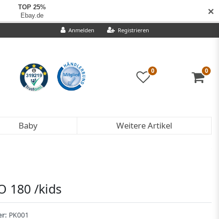
✕
Anmelden
Registrieren
0
0
Baby
Weitere Artikel
 180 /kids
er:
PK001