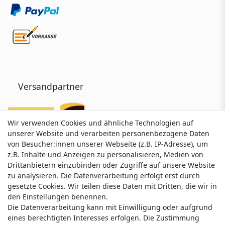
Versandpartner
Wir verwenden Cookies und ähnliche Technologien auf
Wir verwenden Cookies und ähnliche Technologien auf
unserer Website und verarbeiten personenbezogene Daten
unserer Website und verarbeiten personenbezogene Daten
von Besucher:innen unserer Webseite (z.B. IP-Adresse), um
von Besucher:innen unserer Webseite (z.B. IP-Adresse), um
z.B. Inhalte und Anzeigen zu personalisieren, Medien von
z.B. Inhalte und Anzeigen zu personalisieren, Medien von
Drittanbietern einzubinden oder Zugriffe auf unsere Website
Drittanbietern einzubinden oder Zugriffe auf unsere Website
zu analysieren. Die Datenverarbeitung erfolgt erst durch
zu analysieren. Die Datenverarbeitung erfolgt erst durch
gesetzte Cookies. Wir teilen diese Daten mit Dritten, die wir in
gesetzte Cookies. Wir teilen diese Daten mit Dritten, die wir in
Service & Kontakt
den Einstellungen benennen.
den Einstellungen benennen.
Die Datenverarbeitung kann mit Einwilligung oder aufgrund
Die Datenverarbeitung kann mit Einwilligung oder aufgrund
eines berechtigten Interesses erfolgen. Die Zustimmung
eines berechtigten Interesses erfolgen. Die Zustimmung
Wünschen Sie einen Rückruf?