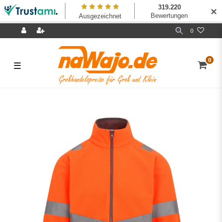
✕
0
0
☰