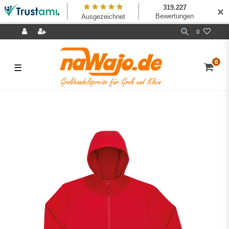
✕
0
0
☰