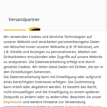
Versandpartner
Wir verwenden Cookies und ähnliche Technologien auf
Wir verwenden Cookies und ähnliche Technologien auf
unserer Website und verarbeiten personenbezogene Daten
unserer Website und verarbeiten personenbezogene Daten
von Besucher:innen unserer Webseite (z.B. IP-Adresse), um
von Besucher:innen unserer Webseite (z.B. IP-Adresse), um
z.B. Inhalte und Anzeigen zu personalisieren, Medien von
z.B. Inhalte und Anzeigen zu personalisieren, Medien von
Drittanbietern einzubinden oder Zugriffe auf unsere Website
Drittanbietern einzubinden oder Zugriffe auf unsere Website
zu analysieren. Die Datenverarbeitung erfolgt erst durch
zu analysieren. Die Datenverarbeitung erfolgt erst durch
gesetzte Cookies. Wir teilen diese Daten mit Dritten, die wir in
gesetzte Cookies. Wir teilen diese Daten mit Dritten, die wir in
Service & Kontakt
den Einstellungen benennen.
den Einstellungen benennen.
Die Datenverarbeitung kann mit Einwilligung oder aufgrund
Die Datenverarbeitung kann mit Einwilligung oder aufgrund
eines berechtigten Interesses erfolgen. Die Zustimmung
eines berechtigten Interesses erfolgen. Die Zustimmung
Wünschen Sie einen Rückruf?
kann erteilt oder abgelehnt werden. Es besteht das Recht,
kann erteilt oder abgelehnt werden. Es besteht das Recht,
service@nawajo.de
nicht einzuwilligen und die Einwilligung zu einem späteren
nicht einzuwilligen und die Einwilligung zu einem späteren
Zeitpunkt zu ändern oder zu widerrufen. Beachten Sie unser
Zeitpunkt zu ändern oder zu widerrufen. Beachten Sie unser
Impressum
Impressum
und weitere Hinweise zur Verwendung
und weitere Hinweise zur Verwendung
Schreiben Sie uns:
personenbezogener Daten in unserer
personenbezogener Daten in unserer
Daten­schutz­erklärung
Daten­schutz­erklärung
.
.