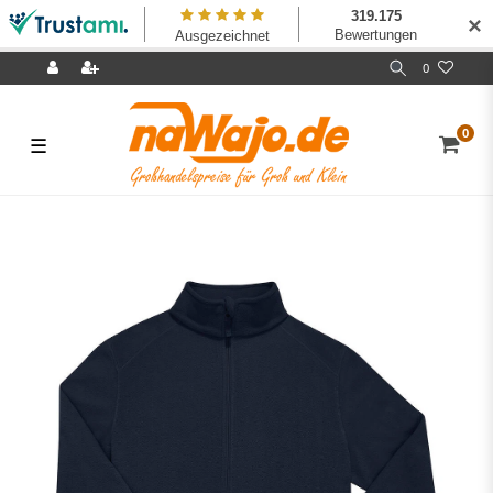
✕
0
0
☰