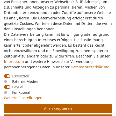
von Besucher:innen unserer Webseite (z.B. IP-Adresse), um
von Besucher:innen unserer Webseite (z.B. IP-Adresse), um
z.B. Inhalte und Anzeigen zu personalisieren, Medien von
z.B. Inhalte und Anzeigen zu personalisieren, Medien von
Drittanbietern einzubinden oder Zugriffe auf unsere Website
Drittanbietern einzubinden oder Zugriffe auf unsere Website
zu analysieren. Die Datenverarbeitung erfolgt erst durch
zu analysieren. Die Datenverarbeitung erfolgt erst durch
gesetzte Cookies. Wir teilen diese Daten mit Dritten, die wir in
gesetzte Cookies. Wir teilen diese Daten mit Dritten, die wir in
Service & Kontakt
den Einstellungen benennen.
den Einstellungen benennen.
Die Datenverarbeitung kann mit Einwilligung oder aufgrund
Die Datenverarbeitung kann mit Einwilligung oder aufgrund
eines berechtigten Interesses erfolgen. Die Zustimmung
eines berechtigten Interesses erfolgen. Die Zustimmung
Wünschen Sie einen Rückruf?
kann erteilt oder abgelehnt werden. Es besteht das Recht,
kann erteilt oder abgelehnt werden. Es besteht das Recht,
service@nawajo.de
nicht einzuwilligen und die Einwilligung zu einem späteren
nicht einzuwilligen und die Einwilligung zu einem späteren
Zeitpunkt zu ändern oder zu widerrufen. Beachten Sie unser
Zeitpunkt zu ändern oder zu widerrufen. Beachten Sie unser
Impressum
Impressum
und weitere Hinweise zur Verwendung
und weitere Hinweise zur Verwendung
Schreiben Sie uns:
personenbezogener Daten in unserer
personenbezogener Daten in unserer
Daten­schutz­erklärung
Daten­schutz­erklärung
.
.
service@nawajo.de
Essenziell
Essenziell
Externe Medien
Externe Medien
Durchschnittliche Bewertung von
nawajo.de
bei Trustami:
5.00
/
5.00
mit
319.175
PayPal
PayPal
Bewertungen
Funktional
Funktional
|
Bewertungsgrundlage des Anbieters: 5 Verkaufs- und 3 Bewertungsplattformen
Weitere Einstellungen
Weitere Einstellungen
Alle akzeptieren
Alle akzeptieren
© Copyright 2026 nawajo.de | Alle Rechte vorbehalten.