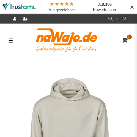
✕
0
0
☰