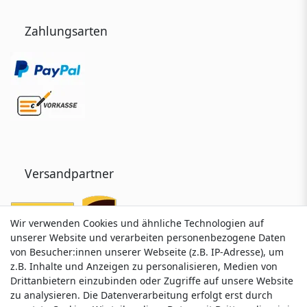
Zahlungsarten
Versandpartner
Wir verwenden Cookies und ähnliche Technologien auf
Wir verwenden Cookies und ähnliche Technologien auf
unserer Website und verarbeiten personenbezogene Daten
unserer Website und verarbeiten personenbezogene Daten
von Besucher:innen unserer Webseite (z.B. IP-Adresse), um
von Besucher:innen unserer Webseite (z.B. IP-Adresse), um
z.B. Inhalte und Anzeigen zu personalisieren, Medien von
z.B. Inhalte und Anzeigen zu personalisieren, Medien von
Drittanbietern einzubinden oder Zugriffe auf unsere Website
Drittanbietern einzubinden oder Zugriffe auf unsere Website
zu analysieren. Die Datenverarbeitung erfolgt erst durch
zu analysieren. Die Datenverarbeitung erfolgt erst durch