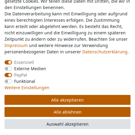
gesetzte Cookies. Wir teilen diese Daten mit Dritten, die wir in
gesetzte Cookies. Wir teilen diese Daten mit Dritten, die wir in
Service & Kontakt
den Einstellungen benennen.
den Einstellungen benennen.
Die Datenverarbeitung kann mit Einwilligung oder aufgrund
Die Datenverarbeitung kann mit Einwilligung oder aufgrund
eines berechtigten Interesses erfolgen. Die Zustimmung
eines berechtigten Interesses erfolgen. Die Zustimmung
Wünschen Sie einen Rückruf?
kann erteilt oder abgelehnt werden. Es besteht das Recht,
kann erteilt oder abgelehnt werden. Es besteht das Recht,
service@nawajo.de
nicht einzuwilligen und die Einwilligung zu einem späteren
nicht einzuwilligen und die Einwilligung zu einem späteren
Zeitpunkt zu ändern oder zu widerrufen. Beachten Sie unser
Zeitpunkt zu ändern oder zu widerrufen. Beachten Sie unser
Impressum
Impressum
und weitere Hinweise zur Verwendung
und weitere Hinweise zur Verwendung
Schreiben Sie uns:
personenbezogener Daten in unserer
personenbezogener Daten in unserer
Daten­schutz­erklärung
Daten­schutz­erklärung
.
.
service@nawajo.de
Essenziell
Essenziell
Externe Medien
Externe Medien
Durchschnittliche Bewertung von
nawajo.de
bei Trustami:
5.00
/
5.00
mit
319.186
PayPal
PayPal
Bewertungen
Funktional
Funktional
|
Bewertungsgrundlage des Anbieters: 5 Verkaufs- und 3 Bewertungsplattformen
Weitere Einstellungen
Weitere Einstellungen
Alle akzeptieren
Alle akzeptieren
© Copyright 2026 nawajo.de | Alle Rechte vorbehalten.
Alle ablehnen
Alle ablehnen
Auswahl akzeptieren
Auswahl akzeptieren