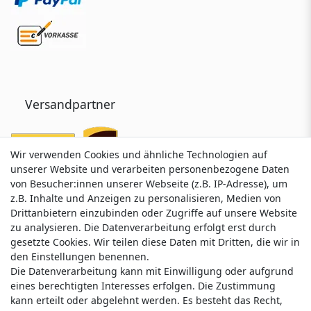
Versandpartner
Wir verwenden Cookies und ähnliche Technologien auf
Wir verwenden Cookies und ähnliche Technologien auf
unserer Website und verarbeiten personenbezogene Daten
unserer Website und verarbeiten personenbezogene Daten
von Besucher:innen unserer Webseite (z.B. IP-Adresse), um
von Besucher:innen unserer Webseite (z.B. IP-Adresse), um
z.B. Inhalte und Anzeigen zu personalisieren, Medien von
z.B. Inhalte und Anzeigen zu personalisieren, Medien von
Drittanbietern einzubinden oder Zugriffe auf unsere Website
Drittanbietern einzubinden oder Zugriffe auf unsere Website
zu analysieren. Die Datenverarbeitung erfolgt erst durch
zu analysieren. Die Datenverarbeitung erfolgt erst durch
gesetzte Cookies. Wir teilen diese Daten mit Dritten, die wir in
gesetzte Cookies. Wir teilen diese Daten mit Dritten, die wir in
Service & Kontakt
den Einstellungen benennen.
den Einstellungen benennen.
Die Datenverarbeitung kann mit Einwilligung oder aufgrund
Die Datenverarbeitung kann mit Einwilligung oder aufgrund
eines berechtigten Interesses erfolgen. Die Zustimmung
eines berechtigten Interesses erfolgen. Die Zustimmung
Wünschen Sie einen Rückruf?
kann erteilt oder abgelehnt werden. Es besteht das Recht,
kann erteilt oder abgelehnt werden. Es besteht das Recht,
service@nawajo.de