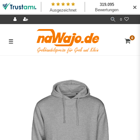
✕
0
0
☰