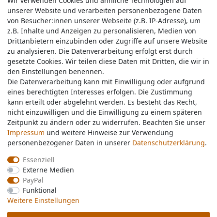
Wir verwenden Cookies und ähnliche Technologien auf
Wir verwenden Cookies und ähnliche Technologien auf
unserer Website und verarbeiten personenbezogene Daten
unserer Website und verarbeiten personenbezogene Daten
von Besucher:innen unserer Webseite (z.B. IP-Adresse), um
von Besucher:innen unserer Webseite (z.B. IP-Adresse), um
z.B. Inhalte und Anzeigen zu personalisieren, Medien von
z.B. Inhalte und Anzeigen zu personalisieren, Medien von
Drittanbietern einzubinden oder Zugriffe auf unsere Website
Drittanbietern einzubinden oder Zugriffe auf unsere Website
zu analysieren. Die Datenverarbeitung erfolgt erst durch
zu analysieren. Die Datenverarbeitung erfolgt erst durch
gesetzte Cookies. Wir teilen diese Daten mit Dritten, die wir in
gesetzte Cookies. Wir teilen diese Daten mit Dritten, die wir in
Service & Kontakt
den Einstellungen benennen.
den Einstellungen benennen.
Die Datenverarbeitung kann mit Einwilligung oder aufgrund
Die Datenverarbeitung kann mit Einwilligung oder aufgrund
eines berechtigten Interesses erfolgen. Die Zustimmung
eines berechtigten Interesses erfolgen. Die Zustimmung
Wünschen Sie einen Rückruf?
kann erteilt oder abgelehnt werden. Es besteht das Recht,
kann erteilt oder abgelehnt werden. Es besteht das Recht,
service@nawajo.de
nicht einzuwilligen und die Einwilligung zu einem späteren
nicht einzuwilligen und die Einwilligung zu einem späteren
Zeitpunkt zu ändern oder zu widerrufen. Beachten Sie unser
Zeitpunkt zu ändern oder zu widerrufen. Beachten Sie unser
Impressum
Impressum
und weitere Hinweise zur Verwendung
und weitere Hinweise zur Verwendung
Schreiben Sie uns:
personenbezogener Daten in unserer
personenbezogener Daten in unserer
Daten­schutz­erklärung
Daten­schutz­erklärung
.
.
service@nawajo.de
Essenziell
Essenziell
Externe Medien
Externe Medien
Durchschnittliche Bewertung von
nawajo.de
bei Trustami:
5.00
/
5.00
mit
319.028
PayPal
PayPal
Bewertungen
Funktional
Funktional
|
Bewertungsgrundlage des Anbieters: 5 Verkaufs- und 3 Bewertungsplattformen
Weitere Einstellungen
Weitere Einstellungen