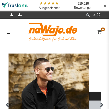
✕
0
0
☰