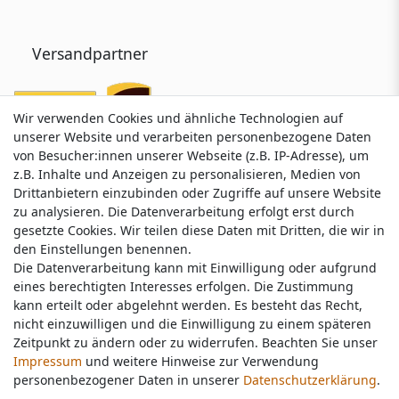
Versandpartner
Wir verwenden Cookies und ähnliche Technologien auf
Wir verwenden Cookies und ähnliche Technologien auf
unserer Website und verarbeiten personenbezogene Daten
unserer Website und verarbeiten personenbezogene Daten
von Besucher:innen unserer Webseite (z.B. IP-Adresse), um
von Besucher:innen unserer Webseite (z.B. IP-Adresse), um
z.B. Inhalte und Anzeigen zu personalisieren, Medien von
z.B. Inhalte und Anzeigen zu personalisieren, Medien von
Drittanbietern einzubinden oder Zugriffe auf unsere Website
Drittanbietern einzubinden oder Zugriffe auf unsere Website
zu analysieren. Die Datenverarbeitung erfolgt erst durch
zu analysieren. Die Datenverarbeitung erfolgt erst durch
gesetzte Cookies. Wir teilen diese Daten mit Dritten, die wir in
gesetzte Cookies. Wir teilen diese Daten mit Dritten, die wir in
Service & Kontakt
den Einstellungen benennen.
den Einstellungen benennen.
Die Datenverarbeitung kann mit Einwilligung oder aufgrund
Die Datenverarbeitung kann mit Einwilligung oder aufgrund
eines berechtigten Interesses erfolgen. Die Zustimmung
eines berechtigten Interesses erfolgen. Die Zustimmung
Wünschen Sie einen Rückruf?
kann erteilt oder abgelehnt werden. Es besteht das Recht,
kann erteilt oder abgelehnt werden. Es besteht das Recht,
service@nawajo.de
nicht einzuwilligen und die Einwilligung zu einem späteren
nicht einzuwilligen und die Einwilligung zu einem späteren
Zeitpunkt zu ändern oder zu widerrufen. Beachten Sie unser
Zeitpunkt zu ändern oder zu widerrufen. Beachten Sie unser
Impressum
Impressum
und weitere Hinweise zur Verwendung
und weitere Hinweise zur Verwendung
Schreiben Sie uns:
personenbezogener Daten in unserer
personenbezogener Daten in unserer
Daten­schutz­erklärung
Daten­schutz­erklärung
.
.
service@nawajo.de