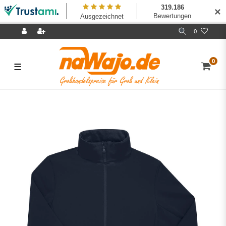
✕
0
0
☰